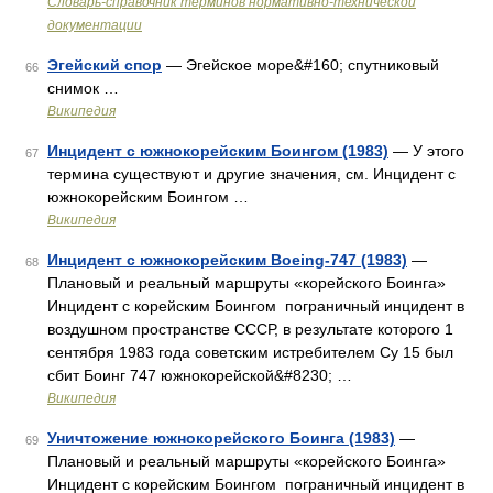
Словарь-справочник терминов нормативно-технической
документации
Эгейский спор
— Эгейское море&#160; спутниковый
66
снимок …
Википедия
Инцидент с южнокорейским Боингом (1983)
— У этого
67
термина существуют и другие значения, см. Инцидент с
южнокорейским Боингом …
Википедия
Инцидент с южнокорейским Boeing-747 (1983)
—
68
Плановый и реальный маршруты «корейского Боинга»
Инцидент с корейским Боингом пограничный инцидент в
воздушном пространстве СССР, в результате которого 1
сентября 1983 года советским истребителем Су 15 был
сбит Боинг 747 южнокорейской&#8230; …
Википедия
Уничтожение южнокорейского Боинга (1983)
—
69
Плановый и реальный маршруты «корейского Боинга»
Инцидент с корейским Боингом пограничный инцидент в