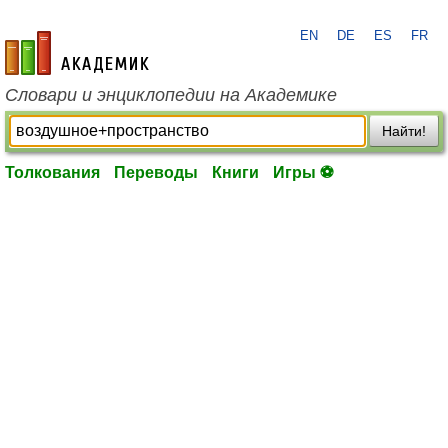
EN
DE
ES
FR
academic.ru
Словари и энциклопедии на Академике
Найти!
Толкования
Переводы
Книги
Игры ⚽