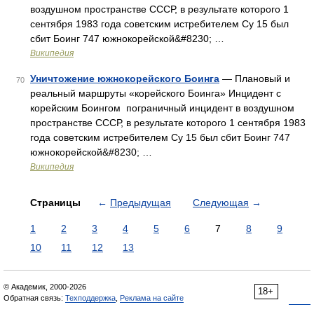
воздушном пространстве СССР, в результате которого 1
сентября 1983 года советским истребителем Су 15 был
сбит Боинг 747 южнокорейской&#8230; …
Википедия
Уничтожение южнокорейского Боинга
— Плановый и
70
реальный маршруты «корейского Боинга» Инцидент с
корейским Боингом пограничный инцидент в воздушном
пространстве СССР, в результате которого 1 сентября 1983
года советским истребителем Су 15 был сбит Боинг 747
южнокорейской&#8230; …
Википедия
Страницы
←
Предыдущая
Следующая
→
1
2
3
4
5
6
7
8
9
10
11
12
13
© Академик, 2000-2026
18+
Обратная связь:
Техподдержка
,
Реклама на сайте