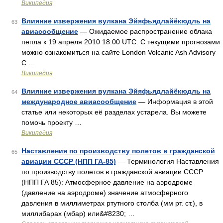
Википедия
Влияние извержения вулкана Эйяфьядлайёкюдль на
63
авиасообщение
— Ожидаемое распространение облака
пепла к 19 апреля 2010 18:00 UTC. С текущими прогнозами
можно ознакомиться на сайте London Volcanic Ash Advisory
C …
Википедия
Влияние извержения вулкана Эйяфьядлайёкюдль на
64
международное авиасообщение
— Информация в этой
статье или некоторых её разделах устарела. Вы можете
помочь проекту …
Википедия
Наставления по производству полетов в гражданской
65
авиации СССР (НПП ГА-85)
— Терминология Наставления
по производству полетов в гражданской авиации СССР
(НПП ГА 85): Атмосферное давление на аэродроме
(давление на аэродроме) значение атмосферного
давления в миллиметрах ртутного столба (мм рт. ст.), в
миллибарах (мбар) или&#8230; …