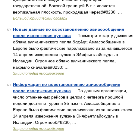
государственной. Боковой границей В.т. г. является
вертикальная плоскость, проходящая через&#8230; …
Большой юридический словарь
Новые данные по восстановлению авиасообщения
59
после извержения вулкана
— Посмотрите карту движения
облака вулканического пепла &gt;&gt; Авиасообщение в
Европе было фактические парализовано из за начавшегося
14 апреля извержения вулкана Эйяфьятлайокудль в
Исландии. Огромное облако вулканического пепла,
накрыло сначала&#8230; …
Энциклопедия ньюсмейкеров
Информация по восстановлению авиасообщения
60
после извержения вулкана
— По данным организации,
число отмененных рейсов в целом с четверга прошлой
недели достигнет уровня 95 тысяч. Авиасообщение в
Европе было фактические парализовано из за начавшегося
14 апреля извержения вулкана Эйяфьятлайокудль в
Исландии. Огромное&#8230; …
Энциклопедия ньюсмейкеров