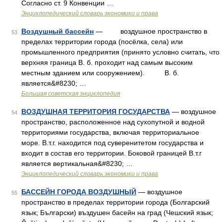
Согласно ст. 9 Конвенции …
Энциклопедический словарь экономики и права
Воздушный бассейн
— воздушное пространство в
53
пределах территории города (посёлка, села) или
промышленного предприятия (принято условно считать, что
верхняя граница В. б. проходит над самым высоким
местным зданием или сооружением). В. б.
является&#8230; …
Большая советская энциклопедия
ВОЗДУШНАЯ ТЕРРИТОРИЯ ГОСУДАРСТВА
— воздушное
54
пространство, расположенное над сухопутной и водной
территориями государства, включая территориальное
море. В.т.г. находится под суверенитетом государства и
входит в состав его территории. Боковой границей В.т.г
является вертикальная&#8230; …
Энциклопедический словарь экономики и права
БАССЕЙН ГОРОДА ВОЗДУШНЫЙ
— воздушное
55
пространство в пределах территории города (Болгарский
язык; Български) въздушен басейн на град (Чешский язык;