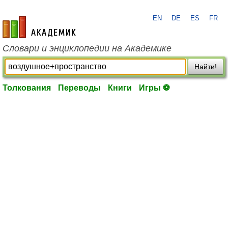
EN
DE
ES
FR
academic.ru
Словари и энциклопедии на Академике
Найти!
Толкования
Переводы
Книги
Игры ⚽