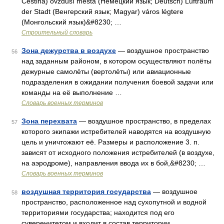
Čeština) ovzduší města (Немецкий язык; Deutsch) Luftraum
der Stadt (Венгерский язык; Magyar) város légtere
(Монгольский язык)&#8230; …
Строительный словарь
Зона дежурства в воздухе
— воздушное пространство
56
над заданным районом, в котором осуществляют полёты
дежурные самолёты (вертолёты) или авиационные
подразделения в ожидании получения боевой задачи или
команды на её выполнение …
Словарь военных терминов
Зона перехвата
— воздушное пространство, в пределах
57
которого экипажи истребителей наводятся на воздушную
цель и уничтожают её. Размеры и расположение 3. п.
зависят от исходного положения истребителей (в воздухе,
на аэродроме), направления ввода их в бой,&#8230; …
Словарь военных терминов
воздушная территория государства
— воздушное
58
пространство, расположенное над сухопутной и водной
территориями государства; находится под его
суверенитетом и входит в состав территории