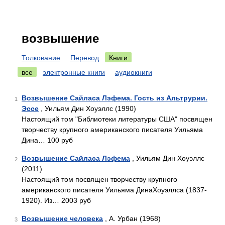
возвышение
Толкование
Перевод
Книги
все
электронные книги
аудиокниги
Возвышение Сайласа Лэфема. Гость из Альтрурии.
1
Эссе
, Уильям Дин Хоуэллс (1990)
Настоящий том "Библиотеки литературы США" посвящен
творчеству крупного американского писателя Уильяма
Дина… 100 руб
Возвышение Сайласа Лэфема
, Уильям Дин Хоуэллс
2
(2011)
Настоящий том посвящен творчеству крупного
американского писателя Уильяма ДинаХоуэллса (1837-
1920). Из… 2003 руб
Возвышение человека
, А. Урбан (1968)
3