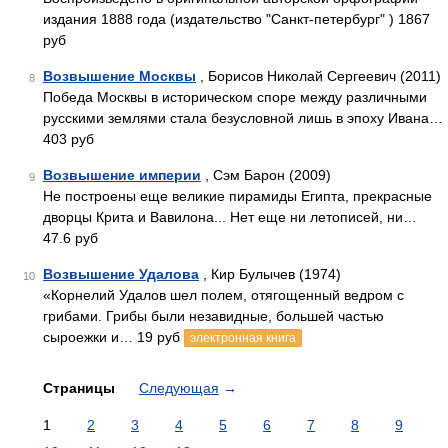
издания 1888 года (издательство "Санкт-петербург" ) 1867
руб
Возвышение Москвы
, Борисов Николай Сергеевич (2011)
8
Победа Москвы в историческом споре между различными
русскими землями стала безусловной лишь в эпоху Ивана…
403 руб
Возвышение империи
, Сэм Барон (2009)
9
Не построены еще великие пирамиды Египта, прекрасные
дворцы Крита и Вавилона... Нет еще ни летописей, ни…
47.6 руб
Возвышение Удалова
, Кир Булычев (1974)
10
«Корнелий Удалов шел полем, отягощенный ведром с
грибами. Грибы были незавидные, большей частью
сыроежки и… 19 руб
электронная книга
Страницы
Следующая
→
1
2
3
4
5
6
7
8
9