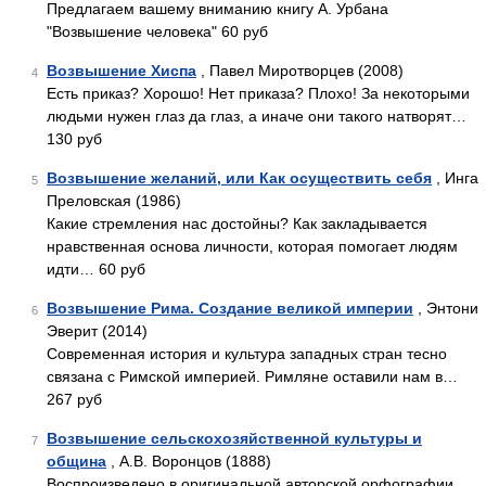
Предлагаем вашему вниманию книгу А. Урбана
"Возвышение человека" 60 руб
Возвышение Хиспа
, Павел Миротворцев (2008)
4
Есть приказ? Хорошо! Нет приказа? Плохо! За некоторыми
людьми нужен глаз да глаз, а иначе они такого натворят…
130 руб
Возвышение желаний, или Как осуществить себя
, Инга
5
Преловская (1986)
Какие стремления нас достойны? Как закладывается
нравственная основа личности, которая помогает людям
идти… 60 руб
Возвышение Рима. Создание великой империи
, Энтони
6
Эверит (2014)
Современная история и культура западных стран тесно
связана с Римской империей. Римляне оставили нам в…
267 руб
Возвышение сельскохозяйственной культуры и
7
община
, А.В. Воронцов (1888)
Воспроизведено в оригинальной авторской орфографии