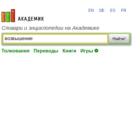
EN
DE
ES
FR
academic.ru
Словари и энциклопедии на Академике
Найти!
Толкования
Переводы
Книги
Игры ⚽