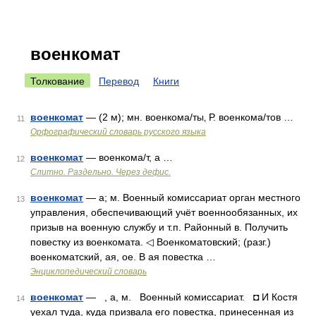
военкомат
Толкование
Перевод
Книги
военкомат
— (2 м); мн. военкома/ты‚ Р. военкома/тов …
11
Орфографический словарь русского языка
военкомат
— военкома/т, а …
12
Слитно. Раздельно. Через дефис.
военкомат
— а; м. Военный комиссариат орган местного
13
управления, обеспечивающий учёт военнообязанных, их
призыв на военную службу и т.п. Районный в. Получить
повестку из военкомата. ◁ Военкоматовский; (разг.)
военкоматский, ая, ое. В ая повестка …
Энциклопедический словарь
военкомат
— , а, м. Военный комиссариат. ◘ И Костя
14
уехал туда, куда призвала его повестка, принесенная из