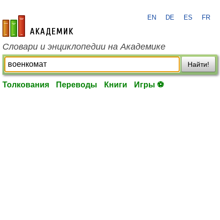
EN
DE
ES
FR
academic.ru
Словари и энциклопедии на Академике
Найти!
Толкования
Переводы
Книги
Игры ⚽