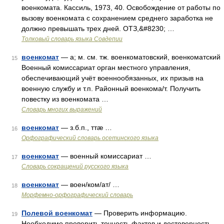
военкомата. Кассиль, 1973, 40. Освобождение от работы по
вызову военкомата с сохранением среднего заработка не
должно превышать трех дней. ОТЗ,&#8230; …
Толковый словарь языка Совдепии
военкомат
— а; м. см. тж. военкоматовский, военкоматский
15
Военный комиссариат орган местного управления,
обеспечивающий учёт военнообязанных, их призыв на
военную службу и т.п. Районный военкома/т. Получить
повестку из военкомата …
Словарь многих выражений
военкомат
— з.б.п., ттæ …
16
Орфографический словарь осетинского языка
военкомат
— военный комиссариат …
17
Словарь сокращений русского языка
военкомат
— воен/ком/ат/ …
18
Морфемно-орфографический словарь
Полевой военкомат
— Проверить информацию.
19
Необходимо проверить точность фактов и достоверность