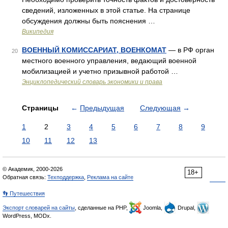
сведений, изложенных в этой статье. На странице
обсуждения должны быть пояснения …
Википедия
ВОЕННЫЙ КОМИССАРИАТ, ВОЕНКОМАТ
— в РФ орган
20
местного военного управления, ведающий военной
мобилизацией и учетно призывной работой …
Энциклопедический словарь экономики и права
Страницы
←
Предыдущая
Следующая
→
1
2
3
4
5
6
7
8
9
10
11
12
13
© Академик, 2000-2026
18+
Обратная связь:
Техподдержка
,
Реклама на сайте
👣 Путешествия
Экспорт словарей на сайты
, сделанные на PHP,
Joomla,
Drupal,
WordPress, MODx.