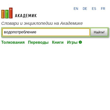
EN
DE
ES
FR
academic.ru
Словари и энциклопедии на Академике
Найти!
Толкования
Переводы
Книги
Игры ⚽