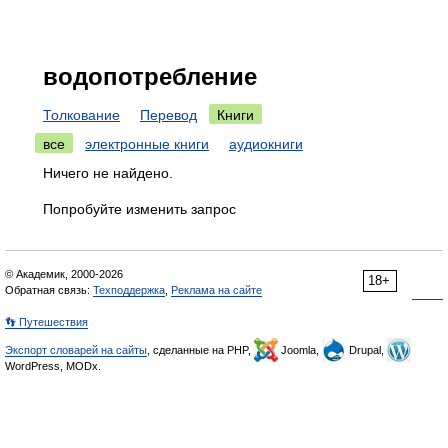
водопотребление
Толкование
Перевод
Книги
все
электронные книги
аудиокниги
Ничего не найдено.
Попробуйте изменить запрос
© Академик, 2000-2026
18+
Обратная связь:
Техподдержка
,
Реклама на сайте
👣 Путешествия
Экспорт словарей на сайты
, сделанные на PHP,
Joomla,
Drupal,
WordPress, MODx.