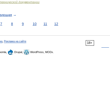
технической документации
дующая
→
7
8
9
10
11
12
ка
,
Реклама на сайте
18+
omla,
Drupal,
WordPress, MODx.