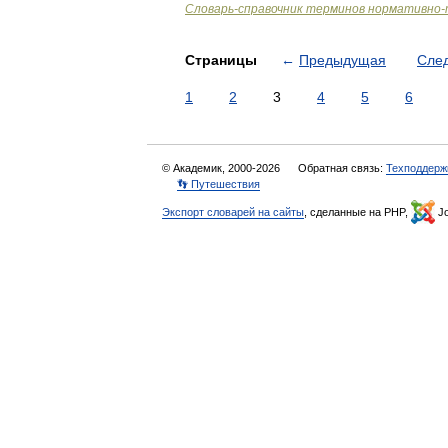
Словарь-справочник терминов нормативно-
Страницы
←
Предыдущая
Сле
1
2
3
4
5
6
© Академик, 2000-2026
Обратная связь:
Техподдерж
👣 Путешествия
Экспорт словарей на сайты
, сделанные на PHP,
Jo