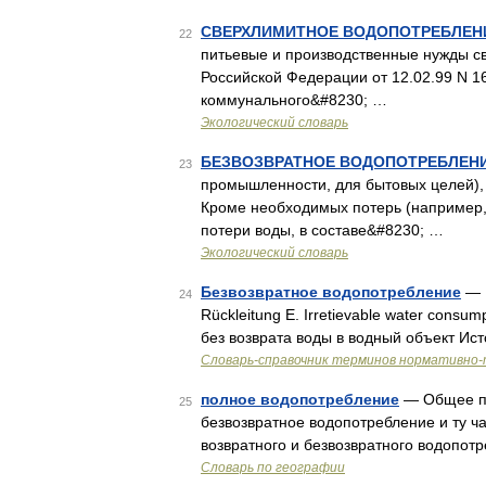
СВЕРХЛИМИТНОЕ ВОДОПОТРЕБЛЕН
22
питьевые и производственные нужды с
Российской Федерации от 12.02.99 N 
коммунального&#8230; …
Экологический словарь
БЕЗВОЗВРАТНОЕ ВОДОПОТРЕБЛЕН
23
промышленности, для бытовых целей), 
Кроме необходимых потерь (например,
потери воды, в составе&#8230; …
Экологический словарь
Безвозвратное водопотребление
— 1
24
Rückleitung E. Irretievable water consu
без возврата воды в водный объект Ис
Словарь-справочник терминов нормативно-
полное водопотребление
— Общее по
25
безвозвратное водопотребление и ту ча
возвратного и безвозвратного водопот
Словарь по географии