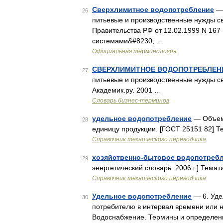
Сверхлимитное водопотребление
— 
26
питьевые и производственные нужды св
Правительства РФ от 12.02.1999 N 167
системами&#8230; …
Официальная терминология
СВЕРХЛИМИТНОЕ ВОДОПОТРЕБЛЕН
27
питьевые и производственные нужды св
Академик.ру. 2001 …
Словарь бизнес-терминов
удельное водопотребление
— Объем 
28
единицу продукции. [ГОСТ 25151 82] 
Справочник технического переводчика
хозяйственно-бытовое водопотреб
29
энергетический словарь. 2006 г.] Тема
Справочник технического переводчика
Удельное водопотребление
— 6. Уде
30
потребителю в интервал времени или н
Водоснабжение. Термины и определен