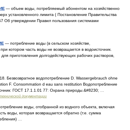
ИЕ
— объем воды, потребляемый абонентом на хозяйственно
верх установленного лимита ( Постановление Правительства
167 Об утверждении Правил пользования системами
ИЕ
— потребление воды (в сельском хозяйстве,
при котором часть воды не возвращается в водоисточник.
 для приготовления долгодействующих рабочих растворов,
8. Безвозвратное водопотребление D. Wassergebrauch ohne
mption F. Consommation d eau sans restitution Водопотребление
точник: ГОСТ 17.1.1.01 77: Охрана природы.&#8230; …
технической документации
требление воды, отобранной из водного объекта, включая
сть воды, которая возвращается обратно (т.е. сумма
ребления) …