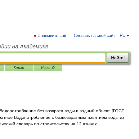
Запомнить сайт
Словарь на свой сайт
RU
едии на Академике
Найти!
Книги
Игры ⚽
одопотребление без возврата воды в водный объект. [ГОСТ
вратное Водопотребление с безвозвратным изъятием воды из
ческий словарь по строительству на 12 языках