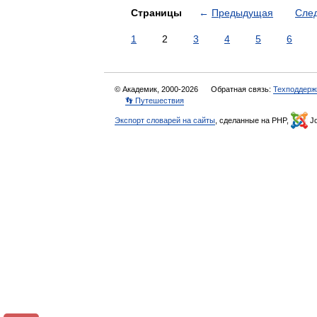
Страницы
←
Предыдущая
Сле
1
2
3
4
5
6
© Академик, 2000-2026
Обратная связь:
Техподдерж
👣 Путешествия
Экспорт словарей на сайты
, сделанные на PHP,
Jo