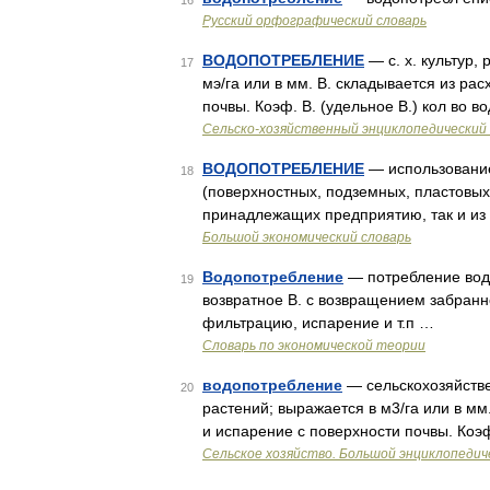
16
Русский орфографический словарь
ВОДОПОТРЕБЛЕНИЕ
— с. х. культур,
17
мэ/га или в мм. В. складывается из ра
почвы. Коэф. В. (удельное В.) кол во 
Сельско-хозяйственный энциклопедический 
ВОДОПОТРЕБЛЕНИЕ
— использование
18
(поверхностных, подземных, пластовых,
принадлежащих предприятию, так и из
Большой экономический словарь
Водопотребление
— потребление воды
19
возвратное В. с возвращением забранн
фильтрацию, испарение и т.п …
Словарь по экономической теории
водопотребление
— сельскохозяйстве
20
растений; выражается в м3/га или в мм
и испарение с поверхности почвы. Коэ
Сельское хозяйство. Большой энциклопедич