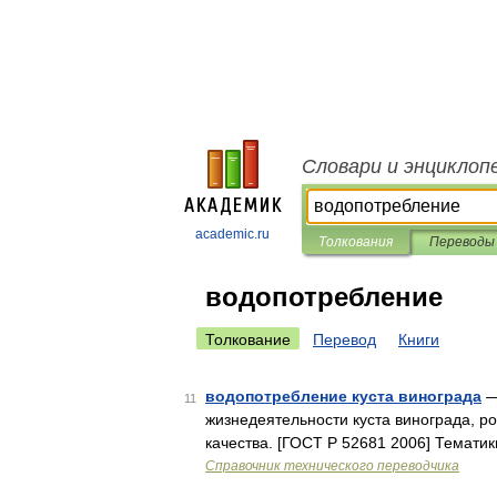
Словари и энциклоп
academic.ru
Толкования
Переводы
водопотребление
Толкование
Перевод
Книги
водопотребление куста винограда
—
11
жизнедеятельности куста винограда, р
качества. [ГОСТ Р 52681 2006] Темати
Справочник технического переводчика