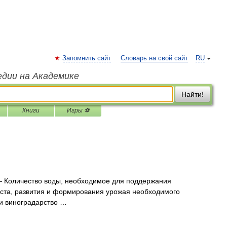
Запомнить сайт
Словарь на свой сайт
RU
едии на Академике
Найти!
Книги
Игры ⚽
 Количество воды, необходимое для поддержания
оста, развития и формирования урожая необходимого
ки виноградарство …