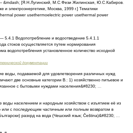
 &mdash; [Я.Н.Лугинский, М.С.Фези Жилинская, Ю.С.Кабиров.
е и электроэнергетике, Москва, 1999 г.] Тематики
hermal power usethermoelectric power usethermal power
— 5.4.1 Водопотребление и водоотведение 5.4.1.1
ода стоков осуществляется путем нормирования
рма водопотребления установленное количество исходной
технической документации
оды, подаваемой для удовлетворения различных нужд
ичают две основные категории В.: 1) хозяйственно питьевое и
вязанное с бытовыми нуждами населения&#8230; …
 воды населением и народным хозяйством с изъятием её из
о или с последующим частичным или полным возвратом в
Български) разхрд на вода (Чешский язык; Čeština)&#8230; …
е, я …