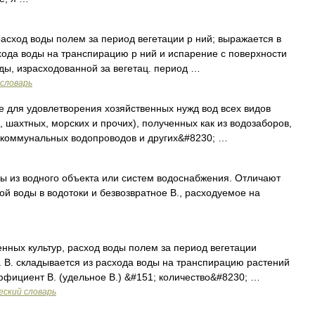
 расход воды полем за период вегетации р ний; выражается в
схода воды на транспирацию р ний и испарение с поверхности
воды, израсходованной за вегетац. период …
словарь
 для удовлетворения хозяйственных нужд вод всех видов
 шахтных, морских и прочих), полученных как из водозаборов,
 коммунальных водопроводов и других&#8230; …
 из водного объекта или систем водоснабжения. Отличают
ой воды в водотоки и безвозвратное В., расходуемое на
нных культур, расход воды полем за период вегетации
. В. складывается из расхода воды на транспирацию растений
ффициент В. (удельное В.) &#151; количество&#8230; …
еский словарь