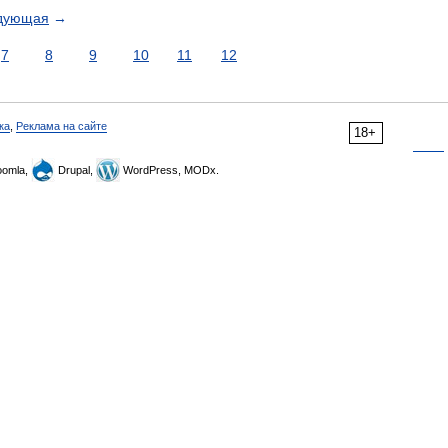
дующая
→
7
8
9
10
11
12
ка
,
Реклама на сайте
18+
omla,
Drupal,
WordPress, MODx.