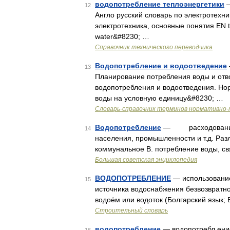
водопотребление теплоэнергетики
—
12
Англо русский словарь по электротехник
электротехника, основные понятия EN t
water&#8230; …
Справочник технического переводчика
Водопотребление и водоотведение
13
Планирование потребления воды и отв
водопотребления и водоотведения. Но
воды на условную единицу&#8230; …
Словарь-справочник терминов нормативно-
Водопотребление
— расходование в
14
населения, промышленности и т.д. Разл
коммунальное В. потребление воды, с
Большая советская энциклопедия
ВОДОПОТРЕБЛЕНИЕ
— использование
15
источника водоснабжения безвозвратн
водоём или водоток (Болгарский язык; 
Строительный словарь
водопотребление
— водопотребл ени