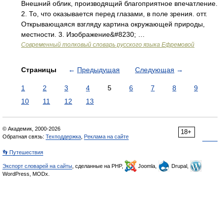
Внешний облик, производящий благоприятное впечатление.
2. То, что оказывается перед глазами, в поле зрения. отт.
Открывающаяся взгляду картина окружающей природы,
местности. 3. Изображение&#8230; …
Современный толковый словарь русского языка Ефремовой
Страницы
←
Предыдущая
Следующая
→
1
2
3
4
5
6
7
8
9
10
11
12
13
© Академик, 2000-2026
18+
Обратная связь:
Техподдержка
,
Реклама на сайте
👣 Путешествия
Экспорт словарей на сайты
, сделанные на PHP,
Joomla,
Drupal,
WordPress, MODx.