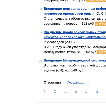
внедрить, какие… 280 руб
электронная 
Внедрение централизованных инфор
8
процессов операторов связи
, О. С.
Статья содержит обзор рынка связи, ст
состоянию на первое… 152 руб
электр
Внедрение профессиональных станд
9
качества человеческого капитала с
Р. Алавердов (2008)
В 2007 году были утверждены Стандар
менеджмента, которые… 152 руб
элек
Внедрение Международной системы
10
В справочном пособии в краткой форм
единиц (СИ), о… 140 руб
Страницы
Следующая
→
1
2
3
4
5
6