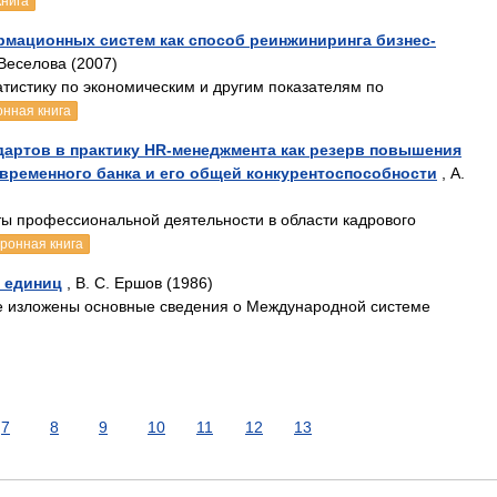
книга
мационных систем как способ реинжиниринга бизнес-
 Веселова (2007)
атистику по экономическим и другим показателям по
онная книга
артов в практику HR-менеджмента как резерв повышения
овременного банка и его общей конкурентоспособности
, А.
ты профессиональной деятельности в области кадрового
тронная книга
 единиц
, В. С. Ершов (1986)
е изложены основные сведения о Международной системе
7
8
9
10
11
12
13