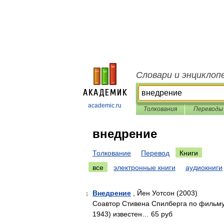
Словари и энциклоп
academic.ru
Толкования
Переводы
внедрение
Толкование
Перевод
Книги
все
электронные книги
аудиокниги
Внедрение
, Йен Уотсон (2003)
1
Соавтор Стивена Спилберга по фильму 
1943) известен… 65 руб