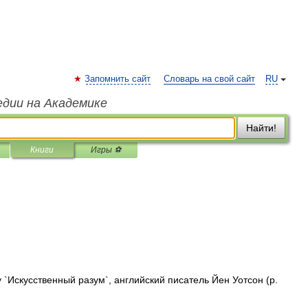
Запомнить сайт
Словарь на свой сайт
RU
едии на Академике
Найти!
Книги
Игры ⚽
`Искусственный разум`, английский писатель Йен Уотсон (р.