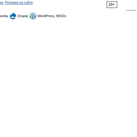
ка
,
Реклама на сайте
18+
omla,
Drupal,
WordPress, MODx.