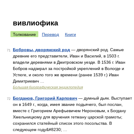
вивлиофика
Толкование
Перевод
Книги
Бобровы, дворянский род
— дворянский род. Самые
71
древние его представители, Иван и Василий, в 1503 г.
владели деревнями в Дмитровском уезде. В 1536 г. Иван
Бобров надзирал за постройкой укреплений в Вологде и
Устюге, и около того же времени (ранее 1539 г.) Иван
Димитриевич …
Большая биографическая энциклопедия
Богданов, Григорий Карпович
— думный дьяк. Выступает
72
он в 1649 г., когда, имея звание подьячего, был послан,
вместе с Григорием Арефьевичем Нероновым, к Богдану
Хмельницкому для вручения гетману царской грамоты;
сохранился статейный список этого посольства. В
следующем году&#8230; …