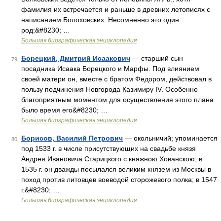
фамилия их встречается и раньше в древних летописях с
написанием Болоховских. Несомненно это один
род;&#8230; …
Большая биографическая энциклопедия
Борецкий, Дмитрий Исаакович
— старший сын
79
посадника Исаака Борецкого и Марфы. Под влиянием
своей матери он, вместе с братом Федором, действовал в
пользу подчинения Новгорода Казимиру IV. Особенно
благоприятным моментом для осуществления этого плана
было время его&#8230; …
Большая биографическая энциклопедия
Борисов, Василий Петрович
— окольничий; упоминается
80
под 1533 г. в числе присутствующих на свадьбе князя
Андрея Ивановича Старицкого с княжною Хованскою; в
1535 г. он дважды посылался великим князем из Москвы в
поход против литовцев воеводой сторожевого полка; в 1547
г.&#8230; …
Большая биографическая энциклопедия