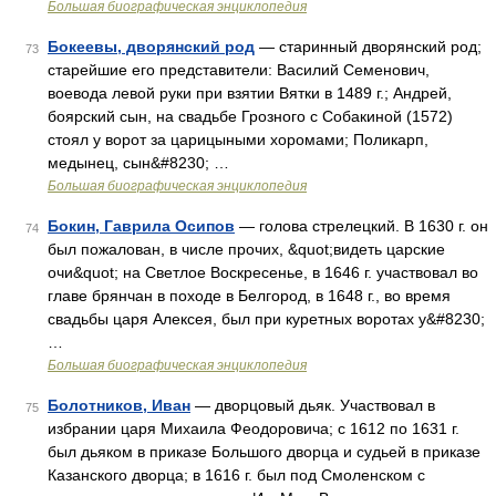
Большая биографическая энциклопедия
Бокеевы, дворянский род
— старинный дворянский род;
73
старейшие его представители: Василий Семенович,
воевода левой руки при взятии Вятки в 1489 г.; Андрей,
боярский сын, на свадьбе Грозного с Собакиной (1572)
стоял у ворот за царицыными хоромами; Поликарп,
медынец, сын&#8230; …
Большая биографическая энциклопедия
Бокин, Гаврила Осипов
— голова стрелецкий. В 1630 г. он
74
был пожалован, в числе прочих, &quot;видеть царские
очи&quot; на Светлое Воскресенье, в 1646 г. участвовал во
главе брянчан в походе в Белгород, в 1648 г., во время
свадьбы царя Алексея, был при куретных воротах у&#8230;
…
Большая биографическая энциклопедия
Болотников, Иван
— дворцовый дьяк. Участвовал в
75
избрании царя Михаила Феодоровича; с 1612 по 1631 г.
был дьяком в приказе Большого дворца и судьей в приказе
Казанского дворца; в 1616 г. был под Смоленском с