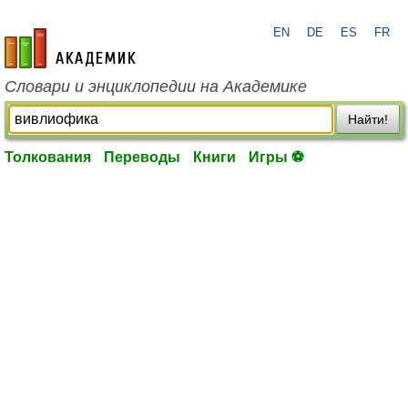
EN
DE
ES
FR
academic.ru
Словари и энциклопедии на Академике
Найти!
Толкования
Переводы
Книги
Игры ⚽