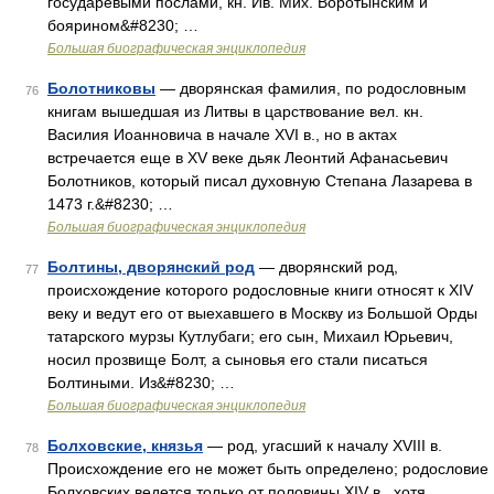
государевыми послами, кн. Ив. Мих. Воротынским и
боярином&#8230; …
Большая биографическая энциклопедия
Болотниковы
— дворянская фамилия, по родословным
76
книгам вышедшая из Литвы в царствование вел. кн.
Василия Иоанновича в начале XVI в., но в актах
встречается еще в XV веке дьяк Леонтий Афанасьевич
Болотников, который писал духовную Степана Лазарева в
1473 г.&#8230; …
Большая биографическая энциклопедия
Болтины, дворянский род
— дворянский род,
77
происхождение которого родословные книги относят к XIV
веку и ведут его от выехавшего в Москву из Большой Орды
татарского мурзы Кутлубаги; его сын, Михаил Юрьевич,
носил прозвище Болт, а сыновья его стали писаться
Болтиными. Из&#8230; …
Большая биографическая энциклопедия
Болховские, князья
— род, угасший к началу XVIII в.
78
Происхождение его не может быть определено; родословие
Болховских ведется только от половины XIV в., хотя