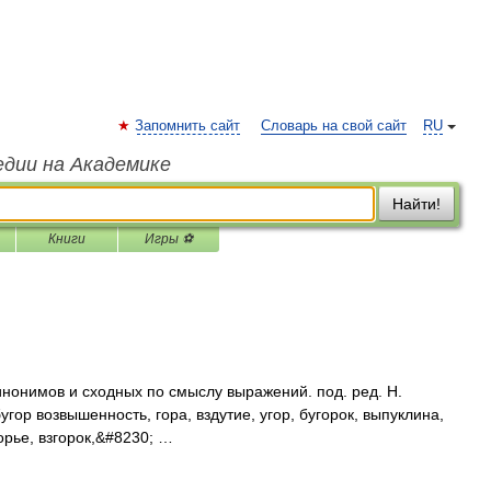
Запомнить сайт
Словарь на свой сайт
RU
едии на Академике
Найти!
Книги
Игры ⚽
инонимов и сходных по смыслу выражений. под. ред. Н.
угор возвышенность, гора, вздутие, угор, бугорок, выпуклина,
горье, взгорок,&#8230; …