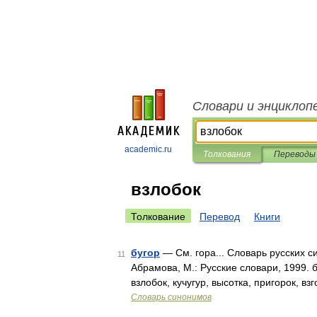
Словари и энциклоп
academic.ru
Толкования
Переводы
взлобок
Толкование
Перевод
Книги
бугор
— См. гора... Словарь русских с
11
Абрамова, М.: Русские словари, 1999. б
взлобок, кучугур, высотка, пригорок, вз
Словарь синонимов