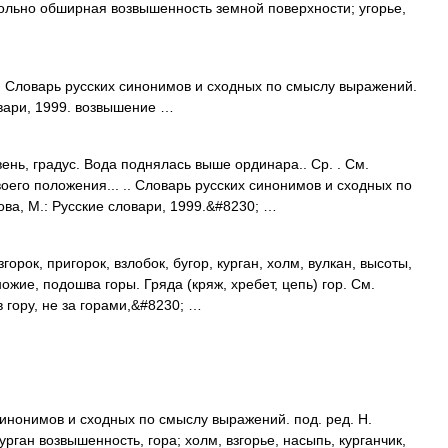
ольно обширная возвышенность земной поверхности; угорье,
. Словарь русских синонимов и сходных по смыслу выражений.
овари, 1999. возвышение …
нь, градус. Вода поднялась выше ординара.. Ср. . См.
воего положения... .. Словарь русских синонимов и сходных по
ва, М.: Русские словари, 1999.&#8230; …
рок, пригорок, взлобок, бугор, курган, холм, вулкан, высоты,
ожие, подошва горы. Гряда (кряж, хребет, цепь) гор. См.
в гору, не за горами,&#8230; …
синонимов и сходных по смыслу выражений. под. ред. Н.
урган возвышенность, гора; холм, взгорье, насыпь, курганчик,