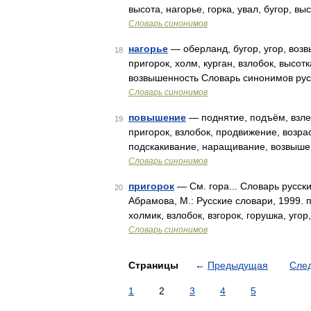
высота, нагорье, горка, увал, бугор, вы
Словарь синонимов
нагорье
— оберланд, бугор, угор, возв
18
пригорок, холм, курган, взлобок, высот
возвышенность Словарь синонимов рус
Словарь синонимов
повышение
— поднятие, подъём, взлет
19
пригорок, взлобок, продвижение, возрас
подскакивание, наращивание, возвышен
Словарь синонимов
пригорок
— См. гора... Словарь русск
20
Абрамова, М.: Русские словари, 1999. п
холмик, взлобок, взгорок, горушка, уго
Словарь синонимов
Страницы
←
Предыдущая
Сле
1
2
3
4
5