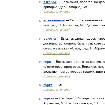
взгорок
— невысокая, пологая, но дов
12
пригорье (Даль, взгорье) См …
Словарь синонимов
возвышение
— См. гора, умножение..
13
под. ред. Н. Абрамова, М.: Русские сл
Словарь синонимов
высота
— Высь, вышина, подъем, урове
14
достоинство, степень быть на высоте с
смыслу выражений. под. ред. Н. Абрамо
Словарь синонимов
гора
— Возвышенность, возвышение, взго
15
плоскогорье, предгорье. Вершина, подн
возвышенность . горы, за горами, идти 
Словарь синонимов
горка
— См …
16
Словарь синонимов
курган
— См. гора... Словарь русских 
17
Абрамова, М.: Русские словари, 1999. к