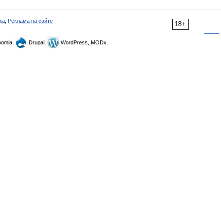
ка
,
Реклама на сайте
18+
omla,
Drupal,
WordPress, MODx.