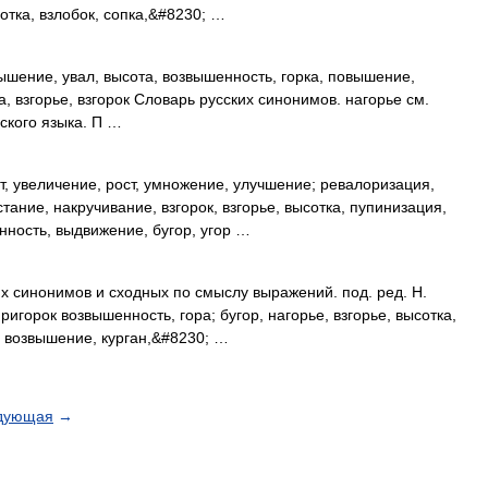
сотка, взлобок, сопка,&#8230; …
ышение, увал, высота, возвышенность, горка, повышение,
ка, взгорье, взгорок Словарь русских синонимов. нагорье см.
ского языка. П …
, увеличение, рост, умножение, улучшение; ревалоризация,
тание, накручивание, взгорок, взгорье, высотка, пупинизация,
ность, выдвижение, бугор, угор …
их синонимов и сходных по смыслу выражений. под. ред. Н.
ригорок возвышенность, гора; бугор, нагорье, взгорье, высотка,
р, возвышение, курган,&#8230; …
дующая
→