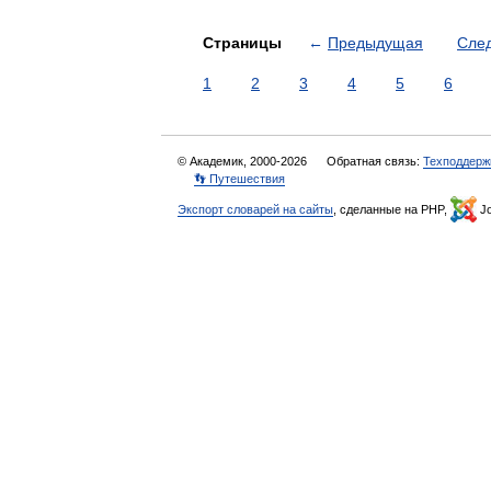
Страницы
←
Предыдущая
Сле
1
2
3
4
5
6
© Академик, 2000-2026
Обратная связь:
Техподдерж
👣 Путешествия
Экспорт словарей на сайты
, сделанные на PHP,
Jo