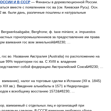
ССИИ И В СССР
— Финансы в дореволюционной России.
аться вместе с появлением гос ва (см. Киевская Русь). Осн.
12 вв. были дань, различные пошлины и натуральные
ergwerksabgabe, Bergfrone; ф. taxe miniere; и. impuestos
с частных горнопромышленников за предоставление им права
форм взимания гос вом земельной&#8230; …
гос во. Название Австралия (Australia) по расположению на
ше 99% территории гос ва. С XVIII в. владение
представляет собой федерацию Австралийский Союз&#8230; …
взимание), налог на торговые сделки в Испании (XII в. 1845)
о XIX вв.). Введение алькабалы в 1571 в Нидерландах
оводов к всеобщему восстанию 1572&#8230; …
ор, взимаемый с отдельных лиц и организаций при
 правовым сделкам. В СССР взимание гербового сбора