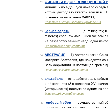
ФИНАНСЫ В ДОРЕВОЛЮЦИОННОЙ РО
82
Финанс. х во в Др. Руси начало складыв
источн. доходов княжеской власти в 9 
повинности населения.&#8230; …
Советская историческая энциклопедия
Горная подать
— (a. mining tax; н. B
83
mineros) сбор, взимающийся гoc вом 
на разработку земных недр; одна из 
Геологическая энциклопедия
АВСТРАЛИЯ
— 1) Австралийский Союз, 
84
материке Австралия, где находится свы
Великобритании. В настоящее время 
Географическая энциклопедия
алькабала
— (от арабского аль кабала 
85
и её колониях (2 я половина XVI начал
(исторических) послужило одним из п
Энциклопедический словарь
гербовый сбор
— государственный сб
86
оформлении документов по гражданско