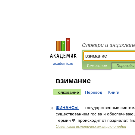
Словари и энциклоп
academic.ru
Толкования
Переводы
взимание
Толкование
Перевод
Книги
ФИНАНСЫ
— государственные система
81
существованием гос ва и обеспечиваю
Термин Ф. происходит от позднелат. fi
Советская историческая энциклопедия