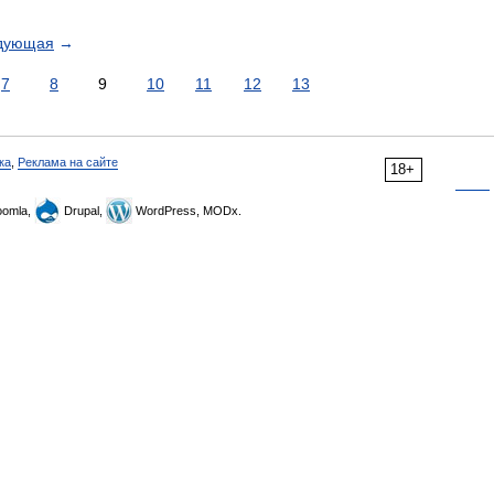
дующая
→
7
8
9
10
11
12
13
ка
,
Реклама на сайте
18+
omla,
Drupal,
WordPress, MODx.