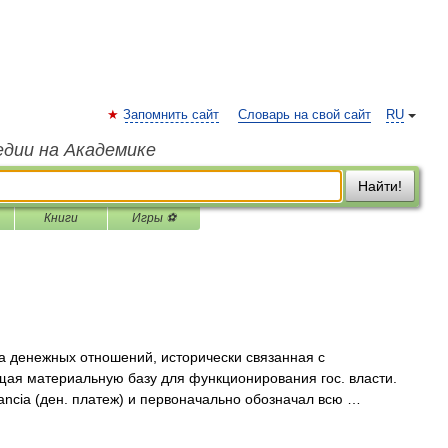
Запомнить сайт
Словарь на свой сайт
RU
едии на Академике
Найти!
Книги
Игры ⚽
 денежных отношений, исторически связанная с
щая материальную базу для функционирования гос. власти.
nancia (ден. платеж) и первоначально обозначал всю …