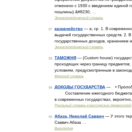
отменено с 1930 с введением единой 
пошлины).&#8230; …
Энциклопедический словарь
казначейство
— а; ср. 1. В современ
87
выдачей государственных средств. 2. В
государственных доходов, хранением и
Энциклопедический словарь
ТАМОЖНЯ
— (Custom house) государс
88
проходящих через границу предметов; 
условиям, предусмотренным в законод
Морской словарь
ДОХОДЫ ГОСУДАРСТВА
— • Πρόσοδοι
89
Составление ежегодного бюджета с п
в современных государствах, вероятно,
Реальный словарь классических древностей
Абаза, Николай Саввич
— У этого тер
90
Саввич Абаза …
Википедия