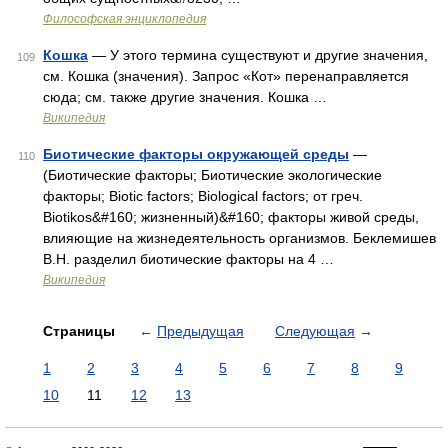
Философская энциклопедия
Кошка
— У этого термина существуют и другие значения,
109
см. Кошка (значения). Запрос «Кот» перенаправляется
сюда; см. также другие значения. Кошка …
Википедия
Биотические факторы окружающей среды
—
110
(Биотические факторы; Биотические экологические
факторы; Biotic factors; Biological factors; от греч.
Biotikos&#160; жизненный)&#160; факторы живой среды,
влияющие на жизнедеятельность организмов. Беклемишев
В.Н. разделил биотические факторы на 4 …
Википедия
Страницы
←
Предыдущая
Следующая
→
1
2
3
4
5
6
7
8
9
10
11
12
13