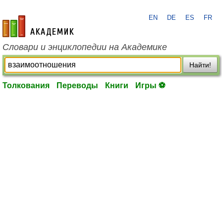
EN
DE
ES
FR
academic.ru
Словари и энциклопедии на Академике
Найти!
Толкования
Переводы
Книги
Игры ⚽