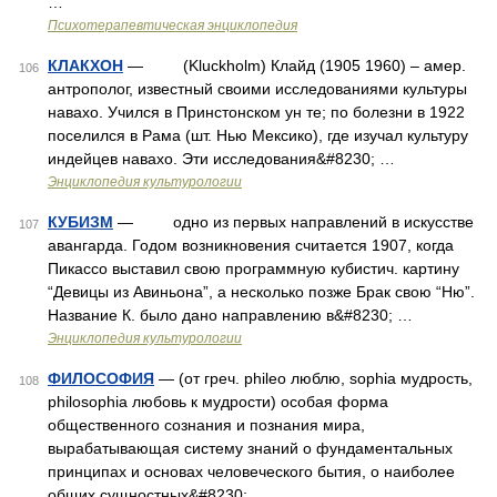
…
Психотерапевтическая энциклопедия
КЛАКХОН
— (Kluckholm) Клайд (1905 1960) – амер.
106
антрополог, известный своими исследованиями культуры
навахо. Учился в Принстонском ун те; по болезни в 1922
поселился в Рама (шт. Нью Мексико), где изучал культуру
индейцев навахо. Эти исследования&#8230; …
Энциклопедия культурологии
КУБИЗМ
— одно из первых направлений в искусстве
107
авангарда. Годом возникновения считается 1907, когда
Пикассо выставил свою программную кубистич. картину
“Девицы из Авиньона”, а несколько позже Брак свою “Ню”.
Название К. было дано направлению в&#8230; …
Энциклопедия культурологии
ФИЛОСОФИЯ
— (от греч. phileo люблю, sophia мудрость,
108
philosophia любовь к мудрости) особая форма
общественного сознания и познания мира,
вырабатывающая систему знаний о фундаментальных
принципах и основах человеческого бытия, о наиболее
общих сущностных&#8230; …