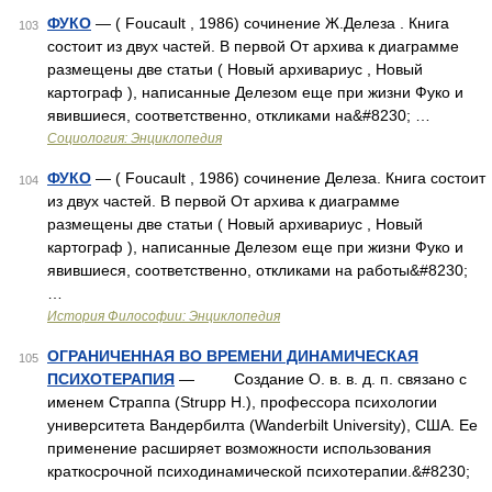
ФУКО
— ( Foucault , 1986) сочинение Ж.Делеза . Книга
103
состоит из двух частей. В первой От архива к диаграмме
размещены две статьи ( Новый архивариус , Новый
картограф ), написанные Делезом еще при жизни Фуко и
явившиеся, соответственно, откликами на&#8230; …
Социология: Энциклопедия
ФУКО
— ( Foucault , 1986) сочинение Делеза. Книга состоит
104
из двух частей. В первой От архива к диаграмме
размещены две статьи ( Новый архивариус , Новый
картограф ), написанные Делезом еще при жизни Фуко и
явившиеся, соответственно, откликами на работы&#8230;
…
История Философии: Энциклопедия
ОГРАНИЧЕННАЯ ВО ВРЕМЕНИ ДИНАМИЧЕСКАЯ
105
ПСИХОТЕРАПИЯ
— Создание О. в. в. д. п. связано с
именем Страппа (Strupp H.), профессора психологии
университета Вандербилта (Wanderbilt University), США. Ее
применение расширяет возможности использования
краткосрочной психодинамической психотерапии.&#8230;