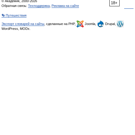
© Академик, 2000-2026
18+
Обратная связь:
Техподдержка
,
Реклама на сайте
👣 Путешествия
Экспорт словарей на сайты
, сделанные на PHP,
Joomla,
Drupal,
WordPress, MODx.