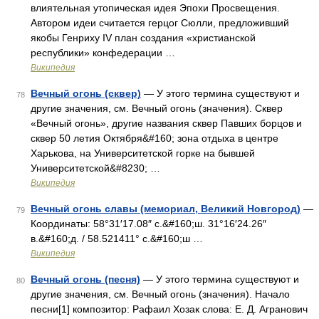
влиятельная утопическая идея Эпохи Просвещения.
Автором идеи считается герцог Сюлли, предложивший
якобы Генриху IV план создания «христианской
республики» конфедерации …
Википедия
Вечный огонь (сквер)
— У этого термина существуют и
78
другие значения, см. Вечный огонь (значения). Сквер
«Вечный огонь», другие названия сквер Павших борцов и
сквер 50 летия Октября&#160; зона отдыха в центре
Харькова, на Университетской горке на бывшей
Университетской&#8230; …
Википедия
Вечный огонь славы (мемориал, Великий Новгород)
—
79
Координаты: 58°31′17.08″ с.&#160;ш. 31°16′24.26″
в.&#160;д. / 58.521411° с.&#160;ш …
Википедия
Вечный огонь (песня)
— У этого термина существуют и
80
другие значения, см. Вечный огонь (значения). Начало
песни[1] композитор: Рафаил Хозак слова: Е. Д. Агранович