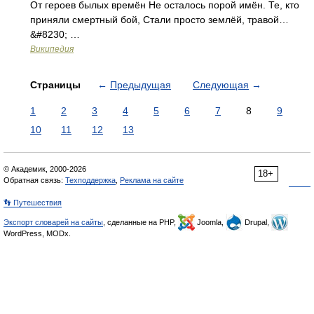
От героев былых времён Не осталось порой имён. Те, кто
приняли смертный бой, Стали просто землёй, травой…
&#8230; …
Википедия
Страницы
←
Предыдущая
Следующая
→
1
2
3
4
5
6
7
8
9
10
11
12
13
© Академик, 2000-2026
18+
Обратная связь:
Техподдержка
,
Реклама на сайте
👣 Путешествия
Экспорт словарей на сайты
, сделанные на PHP,
Joomla,
Drupal,
WordPress, MODx.