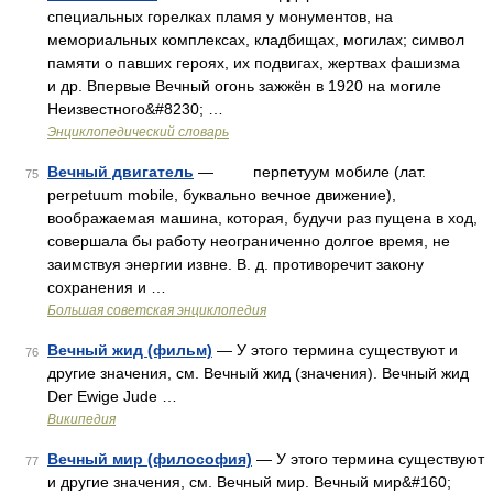
специальных горелках пламя у монументов, на
мемориальных комплексах, кладбищах, могилах; символ
памяти о павших героях, их подвигах, жертвах фашизма
и др. Впервые Вечный огонь зажжён в 1920 на могиле
Неизвестного&#8230; …
Энциклопедический словарь
Вечный двигатель
— перпетуум мобиле (лат.
75
perpetuum mobile, буквально вечное движение),
воображаемая машина, которая, будучи раз пущена в ход,
совершала бы работу неограниченно долгое время, не
заимствуя энергии извне. В. д. противоречит закону
сохранения и …
Большая советская энциклопедия
Вечный жид (фильм)
— У этого термина существуют и
76
другие значения, см. Вечный жид (значения). Вечный жид
Der Ewige Jude …
Википедия
Вечный мир (философия)
— У этого термина существуют
77
и другие значения, см. Вечный мир. Вечный мир&#160;