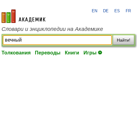
EN
DE
ES
FR
academic.ru
Словари и энциклопедии на Академике
Найти!
Толкования
Переводы
Книги
Игры ⚽