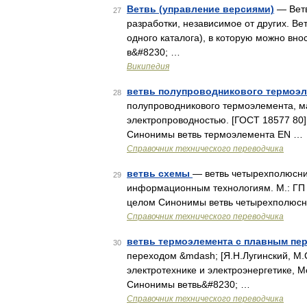
Ветвь (управление версиями)
— Ветв
27
разработки, независимое от других. В
одного каталога), в которую можно вн
в&#8230; …
Википедия
ветвь полупроводникового термоэл
28
полупроводникового термоэлемента, м
электропроводностью. [ГОСТ 18577 80
Синонимы ветвь термоэлемента EN …
Справочник технического переводчика
ветвь схемы
— ветвь четырехполюсник
29
информационным технологиям. М.: ГП
целом Синонимы ветвь четырехполюсни
Справочник технического переводчика
ветвь термоэлемента с плавным п
30
переходом &mdash; [Я.Н.Лугинский, М.
электротехнике и электроэнергетике, М
Синонимы ветвь&#8230; …
Справочник технического переводчика