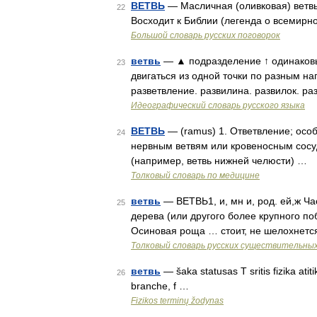
ВЕТВЬ
— Масличная (оливковая) ветвь
22
Восходит к Библии (легенда о всемирно
Большой словарь русских поговорок
ветвь
— ▲ подразделение ↑ одинаковый
23
двигаться из одной точки по разным на
разветвление. развилина. развилок. ра
Идеографический словарь русского языка
ВЕТВЬ
— (ramus) 1. Ответвление; осо
24
нервным ветвям или кровеносным сосуд
(например, ветвь нижней челюсти) …
Толковый словарь по медицине
ветвь
— ВЕТВЬ1, и, мн и, род. ей,ж Ча
25
дерева (или другого более крупного поб
Осиновая роща … стоит, не шелохнетс
Толковый словарь русских существительны
ветвь
— šaka statusas T sritis fizika ati
26
branche, f …
Fizikos terminų žodynas