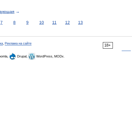
дующая
→
7
8
9
10
11
12
13
ка
,
Реклама на сайте
18+
omla,
Drupal,
WordPress, MODx.