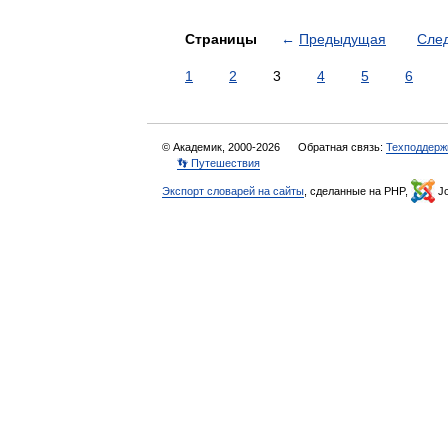
Страницы
←
Предыдущая
Сле
1
2
3
4
5
6
© Академик, 2000-2026
Обратная связь:
Техподдерж
👣 Путешествия
Экспорт словарей на сайты
, сделанные на PHP,
Jo