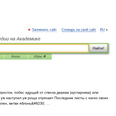
Запомнить сайт
Словарь на свой сайт
RU
едии на Академике
Найти!
Книги
Игры ⚽
отросток, побег, идущий от ствола дерева (кустарника) или
 уж наступил уж роща отряхает Последние листы с нагих своих
илен, ветви яблонь&#8230; …