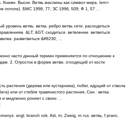
. Книжн. Высок. Ветвь маслины как символ мира. /em>
м потопе). БМС 1998, 77; ЗС 1996, 509; Ф 1, 57 …
 уровень ветвь. ветка. ребро ветвь сети. расходиться
правлениям. &LT; &GT; сходиться. ветвление. ветвиться.
звилка. разветвиться.&#8230; …
бенно часто данный термин применяется по отношению к
ам. 2. Отросток в форме ветви, отходящий от кости
сть растения (дерева или кустарника), побег, идущий от ствола
ега) или от стебля травянистого растения; Син.: ветка.
я и медленно роняет с своих …
х
tikmenys: angl. branch vok. Ast, m; Zweig, m rus. ветвь, f pranc.