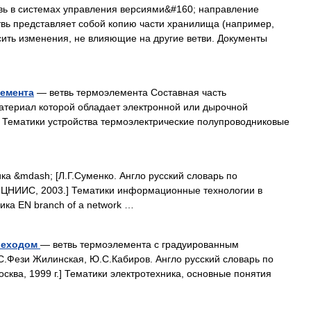
ь в системах управления версиями&#160; направление
етвь представляет собой копию части хранилища (например,
осить изменения, не влияющие на другие ветви. Документы
емента
— ветвь термоэлемента Составная часть
атериал которой обладает электронной или дырочной
] Тематики устройства термоэлектрические полупроводниковые
а &mdash; [Л.Г.Суменко. Англо русский словарь по
 ЦНИИС, 2003.] Тематики информационные технологии в
ка EN branch of a network …
ереходом
— ветвь термоэлемента с градуированным
С.Фези Жилинская, Ю.С.Кабиров. Англо русский словарь по
осква, 1999 г.] Тематики электротехника, основные понятия