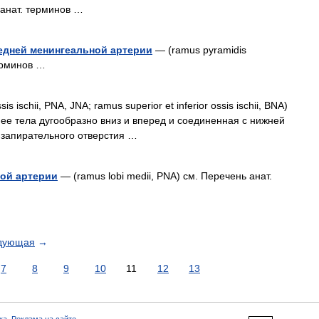
ь анат. терминов …
едней менингеальной артерии
— (ramus pyramidis
терминов …
s ischii, PNA, JNA; ramus superior et inferior ossis ischii, BNA)
 ее тела дугообразно вниз и вперед и соединенная с нижней
 запирательного отверстия …
ной артерии
— (ramus lobi medii, PNA) см. Перечень анат.
дующая
→
7
8
9
10
11
12
13