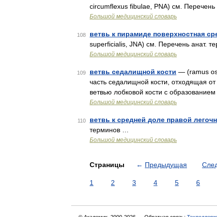
circumflexus fibulae, PNA) см. Перечен
Большой медицинский словарь
ветвь к пирамиде поверхностная ср
108
superficialis, JNA) см. Перечень анат. 
Большой медицинский словарь
ветвь седалищной кости
— (ramus ossi
109
часть седалищной кости, отходящая от
ветвью лобковой кости с образованием
Большой медицинский словарь
ветвь к средней доле правой легоч
110
терминов …
Большой медицинский словарь
Страницы
←
Предыдущая
Сле
1
2
3
4
5
6