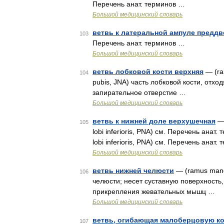
Перечень анат. терминов …
Большой медицинский словарь
ветвь к латеральной ампуле преддв
103
Перечень анат. терминов …
Большой медицинский словарь
ветвь лобковой кости верхняя
— (ram
104
pubis, JNA) часть лобковой кости, отх
запирательное отверстие …
Большой медицинский словарь
ветвь к нижней доле верхушечная
— 
105
lobi inferioris, PNA) см. Перечень анат.
lobi inferioris, PNA) см. Перечень анат.
Большой медицинский словарь
ветвь нижней челюсти
— (ramus mand
106
челюсти; несет суставную поверхность
прикрепления жевательных мышц …
Большой медицинский словарь
ветвь, огибающая малоберцовую к
107