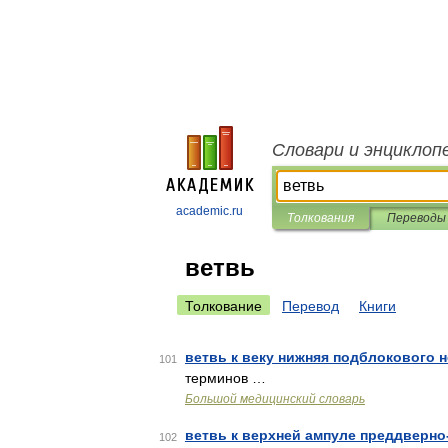
Словари и энциклоп
academic.ru
Толкования
Переводы
ветвь
Толкование
Перевод
Книги
ветвь к веку нижняя подблокового 
101
терминов …
Большой медицинский словарь
ветвь к верхней ампуле преддверно
102