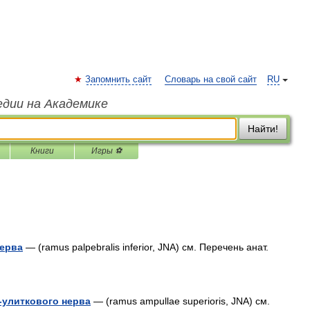
Запомнить сайт
Словарь на свой сайт
RU
едии на Академике
Найти!
Книги
Игры ⚽
нерва
— (ramus palpebralis inferior, JNA) см. Перечень анат.
-улиткового нерва
— (ramus ampullae superioris, JNA) см.