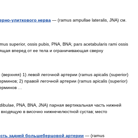
ерно-улиткового нерва
— (ramus ampullae lateralis, JNA) см.
us superior, ossis pubis, PNA, BNA; pars acetabularis rami ossis
одящая вперед от ее тела и ограничивающая сверху
(верхняя) 1) левой легочной артерии (ramus apicalis (superior)
 терминов; 2) правой легочной артерии (ramus apicalis (superior)
 терминов …
ibulae, PNA, BNA, JNA) парная вертикальная часть нижней
, входящую в височно нижнечелюстной сустав; место
ость задней большеберцовой артерии
— (ramus