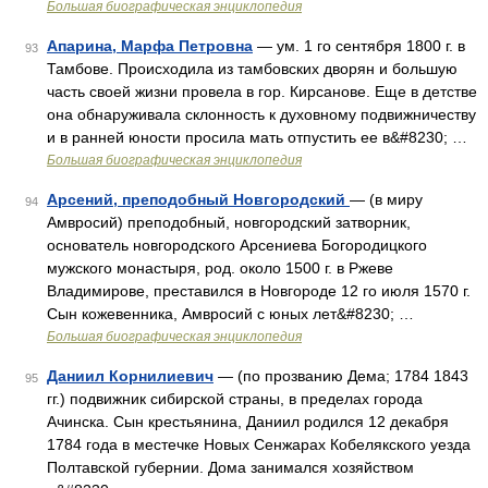
Большая биографическая энциклопедия
Апарина, Марфа Петровна
— ум. 1 го сентября 1800 г. в
93
Тамбове. Происходила из тамбовских дворян и большую
часть своей жизни провела в гор. Кирсанове. Еще в детстве
она обнаруживала склонность к духовному подвижничеству
и в ранней юности просила мать отпустить ее в&#8230; …
Большая биографическая энциклопедия
Арсений, преподобный Новгородский
— (в миру
94
Амвросий) преподобный, новгородский затворник,
основатель новгородского Арсениева Богородицкого
мужского монастыря, род. около 1500 г. в Ржеве
Владимирове, преставился в Новгороде 12 го июля 1570 г.
Сын кожевенника, Амвросий с юных лет&#8230; …
Большая биографическая энциклопедия
Даниил Корнилиевич
— (по прозванию Дема; 1784 1843
95
гг.) подвижник сибирской страны, в пределах города
Ачинска. Сын крестьянина, Даниил родился 12 декабря
1784 года в местечке Новых Сенжарах Кобелякского уезда
Полтавской губернии. Дома занимался хозяйством