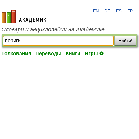
EN
DE
ES
FR
academic.ru
Словари и энциклопедии на Академике
Найти!
Толкования
Переводы
Книги
Игры ⚽