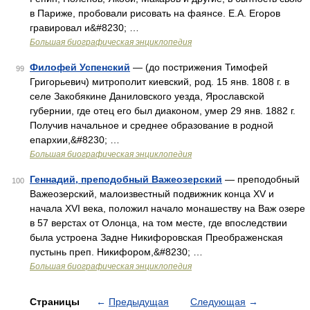
в Париже, пробовали рисовать на фаянсе. Е.А. Егоров
гравировал и&#8230; …
Большая биографическая энциклопедия
Филофей Успенский
— (до пострижения Тимофей
99
Григорьевич) митрополит киевский, род. 15 янв. 1808 г. в
селе Закобякине Даниловского уезда, Ярославской
губернии, где отец его был диаконом, умер 29 янв. 1882 г.
Получив начальное и среднее образование в родной
епархии,&#8230; …
Большая биографическая энциклопедия
Геннадий, преподобный Важеозерский
— преподобный
100
Важеозерский, малоизвестный подвижник конца XV и
начала XVI века, положил начало монашеству на Важ озере
в 57 верстах от Олонца, на том месте, где впоследствии
была устроена Задне Никифоровская Преображенская
пустынь преп. Никифором,&#8230; …
Большая биографическая энциклопедия
Страницы
←
Предыдущая
Следующая
→