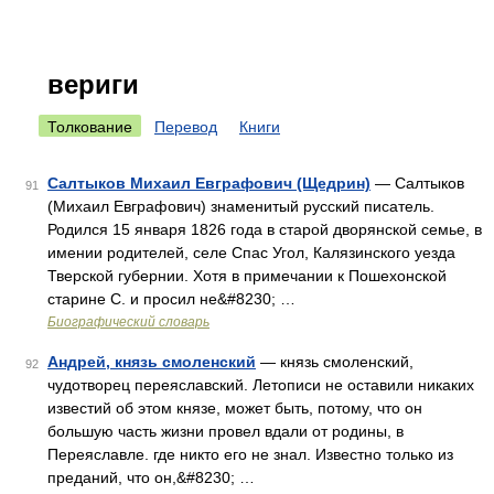
вериги
Толкование
Перевод
Книги
Салтыков Михаил Евграфович (Щедрин)
— Салтыков
91
(Михаил Евграфович) знаменитый русский писатель.
Родился 15 января 1826 года в старой дворянской семье, в
имении родителей, селе Спас Угол, Калязинского уезда
Тверской губернии. Хотя в примечании к Пошехонской
старине С. и просил не&#8230; …
Биографический словарь
Андрей, князь смоленский
— князь смоленский,
92
чудотворец переяславский. Летописи не оставили никаких
известий об этом князе, может быть, потому, что он
большую часть жизни провел вдали от родины, в
Переяславле. где никто его не знал. Известно только из
преданий, что он,&#8230; …