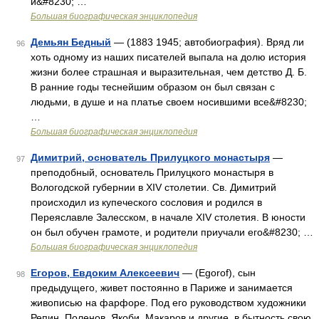
и&#8230; …
Большая биографическая энциклопедия
Демьян Бедный
— (1883 1945; автобиография). Вряд ли
96
хоть одному из наших писателей выпала на долю история
жизни более страшная и выразительная, чем детство Д. Б.
В ранние годы теснейшим образом он был связан с
людьми, в душе и на платье своем носившими все&#8230;
…
Большая биографическая энциклопедия
Димитрий, основатель Прилуцкого монастыря
—
97
преподобный, основатель Прилуцкого монастыря в
Вологодской губернии в XIV столетии. Св. Димитрий
происходил из купеческого сословия и родился в
Переяславле Залесском, в начале XIV столетия. В юности
он был обучен грамоте, и родители приучали его&#8230; …
Большая биографическая энциклопедия
Егоров, Евдоким Алексеевич
— (Egorof), сын
98
предыдущего, живет постоянно в Париже и занимается
живописью на фарфоре. Под его руководством художники
Репин, Поленов, Якоби, Макаров и другие, в бытность свою