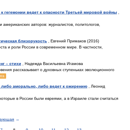
А к гегемонии ведет к опасности Третьей мировой войны
,
и американских авторов: журналистов, политологов,
тическая близорукость
, Евгений Примаков (2016)
ста и роли России в современном мире. В частности,
нг – стихи
, Надежда Васильевна Игамова
вения рассказывает о духовных ступеньках эволюционного
ига
, либо аморально, либо ведет к ожирению
, Леонид
которые в России были евреями, а в Израиле стали считаться
дующая
→