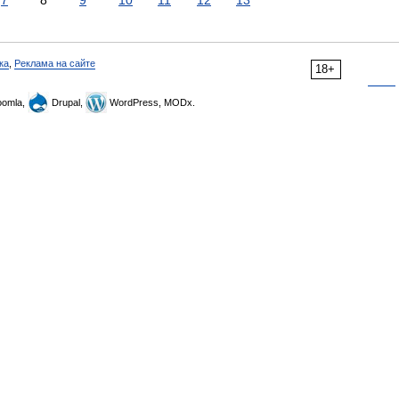
7
8
9
10
11
12
13
ка
,
Реклама на сайте
18+
omla,
Drupal,
WordPress, MODx.