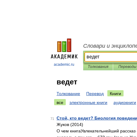
Словари и энциклоп
academic.ru
Толкования
Переводы
ведет
Толкование
Перевод
Книги
все
электронные книги
аудиокниги
Стой, кто ведет? Биология поведения
71
Жуков (2014)
О чем книгаУвлекательнейший рассказ 