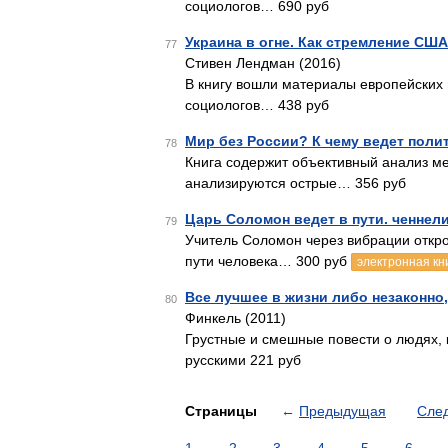
социологов… 690 руб
Украина в огне. Как стремление СШ
77
Стивен Лендман (2016)
В книгу вошли материалы европейских 
социологов… 438 руб
Мир без России? К чему ведет поли
78
Книга содержит объективный анализ ме
анализируются острые… 356 руб
Царь Соломон ведет в пути. ченнели
79
Учитель Соломон через вибрации откро
пути человека… 300 руб
электронная кн
Все лучшее в жизни либо незаконно
80
Финкель (2011)
Грустные и смешные повести о людях, 
русскими 221 руб
Страницы
←
Предыдущая
Сле