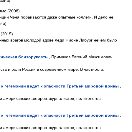
раина)
ямс (2008)
иции Чэня побаиваются даже опытные коллеги. И дело не
ина)
 (2015)
ных врагов молодой вдове леди Фионе Либург нечем было
тическая близорукость
, Примаков Евгений Максимович
ста и роли России в современном мире. В частности,
А к гегемонии ведет к опасности Третьей мировой войны
,
и американских авторов: журналистов, политологов,
А к гегемонии ведет к опасности Третьей мировой войны
,
и американских авторов: журналистов, политологов,