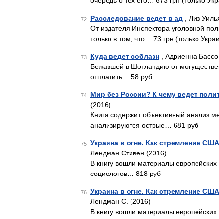
очередь о тех его… 673 грн (только Ук
Расследование ведет в ад
, Лиз Уиль
72
От издателя:Инспектора уголовной пол
только в том, что… 73 грн (только Укра
Куда ведет соблазн
, Адриенна Бассо
73
Бежавшей в Шотландию от могуществен
отплатить… 58 руб
Мир без России? К чему ведет поли
74
(2016)
Книга содержит объективный анализ ме
анализируются острые… 681 руб
Украина в огне. Как стремление СШ
75
Лендман Стивен (2016)
В книгу вошли материалы европейских 
социологов… 818 руб
Украина в огне. Как стремление СШ
76
Лендман С. (2016)
В книгу вошли материалы европейских 