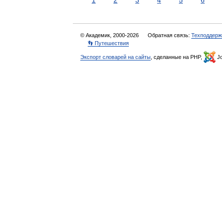
1
2
3
4
5
6
© Академик, 2000-2026
Обратная связь:
Техподдерж
👣 Путешествия
Экспорт словарей на сайты
, сделанные на PHP,
Jo