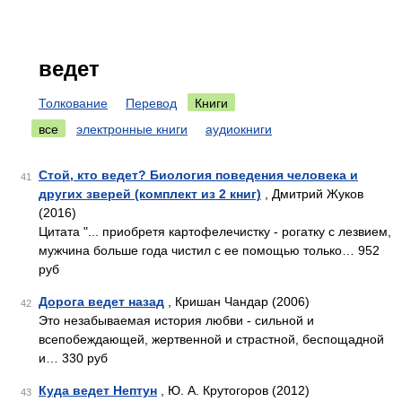
ведет
Толкование
Перевод
Книги
все
электронные книги
аудиокниги
Стой, кто ведет? Биология поведения человека и
41
других зверей (комплект из 2 книг)
, Дмитрий Жуков
(2016)
Цитата "... приобретя картофелечистку - рогатку с лезвием,
мужчина больше года чистил с ее помощью только… 952
руб
Дорога ведет назад
, Кришан Чандар (2006)
42
Это незабываемая история любви - сильной и
всепобеждающей, жертвенной и страстной, беспощадной
и… 330 руб
Куда ведет Нептун
, Ю. А. Крутогоров (2012)
43