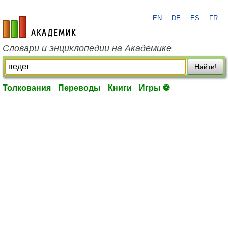
EN
DE
ES
FR
academic.ru
Словари и энциклопедии на Академике
Найти!
Толкования
Переводы
Книги
Игры ⚽