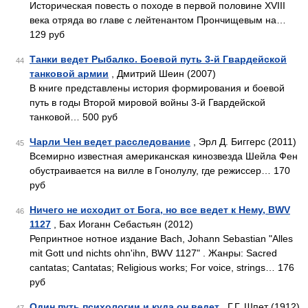
Историческая повесть о походе в первой половине XVIII
века отряда во главе с лейтенантом Прончищевым на…
129 руб
Танки ведет Рыбалко. Боевой путь 3-й Гвардейской
44
танковой армии
, Дмитрий Шеин (2007)
В книге представлены история формирования и боевой
путь в годы Второй мировой войны 3-й Гвардейской
танковой… 500 руб
Чарли Чен ведет расследование
, Эрл Д. Биггерс (2011)
45
Всемирно известная американская кинозвезда Шейла Фен
обустраивается на вилле в Гонолулу, где режиссер… 170
руб
Ничего не исходит от Бога, но все ведет к Нему, BWV
46
1127
, Бах Иоганн Себастьян (2012)
Репринтное нотное издание Bach, Johann Sebastian "Alles
mit Gott und nichts ohn'ihn, BWV 1127" . Жанры: Sacred
cantatas; Cantatas; Religious works; For voice, strings… 176
руб
Один путь психологии и куда он ведет
, Г.Г. Шпет (1912)