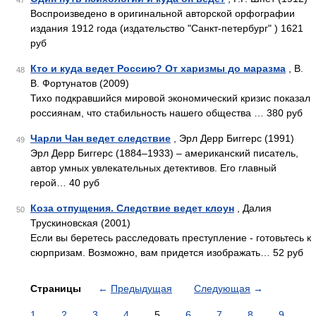
47
Воспроизведено в оригинальной авторской орфографии
издания 1912 года (издательство "Санкт-петербург" ) 1621
руб
Кто и куда ведет Россию? От харизмы до маразма
, В.
48
В. Фортунатов (2009)
Тихо подкравшийся мировой экономический кризис показал
россиянам, что стабильность нашего общества … 380 руб
Чарли Чан ведет следствие
, Эрл Дерр Биггерс (1991)
49
Эрл Дерр Биггерс (1884–1933) – американский писатель,
автор умных увлекательных детективов. Его главный
герой… 40 руб
Коза отпущения. Следствие ведет клоун
, Далия
50
Трускиновская (2001)
Если вы беретесь расследовать преступление - готовьтесь к
сюрпризам. Возможно, вам придется изображать… 52 руб
Страницы
←
Предыдущая
Следующая
→
1
2
3
4
5
6
7
8
9