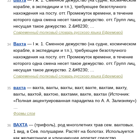
Вахта
— I ж. 1. Сменное дежурство (на судне, космическом
33
корабле, в экспедиции и т.п.), требующее безотлучного
нахождения на посту. отт. Промежуток времени, в течение
которого одна смена несет такое дежурство. отт. Групп лиц,
несущая такое дежурство. 2.&#8230; …
Современный толковый словарь русского языка Ефремовой
Вахта
— I ж. 1. Сменное дежурство (на судне, космическом
34
корабле, в экспедиции и т.п.), требующее безотлучного
нахождения на посту. отт. Промежуток времени, в течение
которого одна смена несет такое дежурство. отт. Групп лиц,
несущая такое дежурство. 2.&#8230; …
Современный толковый словарь русского языка Ефремовой
вахта
— вахта, вахты, вахты, вахт, вахте, вахтам, вахту,
35
вахты, вахтой, вахтою, вахтами, вахте, вахтах (Источник:
«Полная акцентуированная парадигма по А. А. Зализняку»)
…
Формы слов
ВАХТА
— (трифоль), род многолетних трав сем. вахтовых.
36
1 вид, в Сев. полушарии. Растёт на болотах. Используется
как желчегонное и улучшающее аппетит средство …