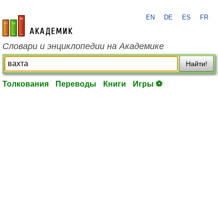
EN
DE
ES
FR
academic.ru
Словари и энциклопедии на Академике
Найти!
Толкования
Переводы
Книги
Игры ⚽