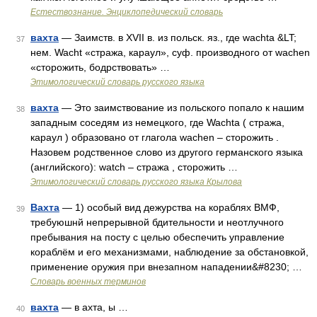
Естествознание. Энциклопедический словарь
вахта
— Заимств. в XVII в. из польск. яз., где wachta &LT;
37
нем. Wacht «стража, караул», суф. производного от wachen
«сторожить, бодрствовать» …
Этимологический словарь русского языка
вахта
— Это заимствование из польского попало к нашим
38
западным соседям из немецкого, где Wachta ( стража,
караул ) образовано от глагола wachen – сторожить .
Назовем родственное слово из другого германского языка
(английского): watch – стража , сторожить …
Этимологический словарь русского языка Крылова
Вахта
— 1) особый вид дежурства на кораблях ВМФ,
39
требуюшнй непрерывной бдительности и неотлучного
пребывания на посту с целью обеспечить управление
кораблём и его механизмами, наблюдение за обстановкой,
применение оружия при внезапном нападении&#8230; …
Словарь военных терминов
вахта
— в ахта, ы …
40