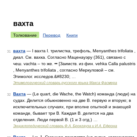
вахта
Толкование
Перевод
Книги
вахта
— I вахта I. трилистка, трефоль, Menyanthes trifoliata ,
31
диал. См. вахка. Согласно Маценауэру (361), связано с
чеш. vachta – то же. •• [Заимств. из фин. vehka Calla palustris
, Menyanthes trifoliata , согласно Меркуловой – см.
Этимолог. исследов.&#8230; …
Этимологический словарь русского языка Макса Фасмера
Вахта
— (Le quart, die Wache, the Watch) команда (люди) на
32
судах. Делится обыкновенно на две В. первую и вторую; в
исключительных случаях, при вполне опытной и знающей
команде, бывает три В. Каждая В. делится на два
отделения. Люди первой В. (1 и 3 отд.) …
Энциклопедический словарь Ф.А. Брокгауза и И.А. Ефрона