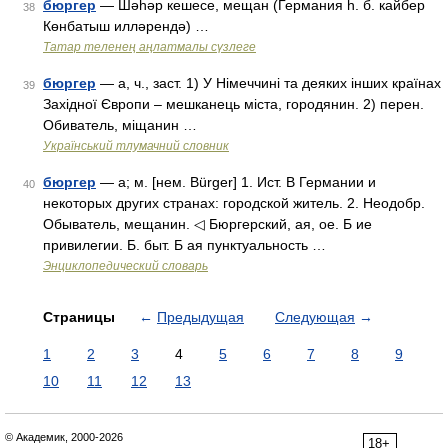
бюргер
— Шәһәр кешесе, мещан (Германия һ. б. кайбер
38
Көнбатыш илләрендә) …
Татар теленең аңлатмалы сүзлеге
бюргер
— а, ч., заст. 1) У Німеччині та деяких інших країнах
39
Західної Європи – мешканець міста, городянин. 2) перен.
Обиватель, міщанин …
Український тлумачний словник
бюргер
— а; м. [нем. Bürger] 1. Ист. В Германии и
40
некоторых других странах: городской житель. 2. Неодобр.
Обыватель, мещанин. ◁ Бюргерский, ая, ое. Б ие
привилегии. Б. быт. Б ая пунктуальность …
Энциклопедический словарь
Страницы
←
Предыдущая
Следующая
→
1
2
3
4
5
6
7
8
9
10
11
12
13
© Академик, 2000-2026
18+