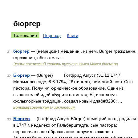
бюргер
Толкование
Перевод
Книги
бюргер
— (немецкий) мещанин , из нем. Bürger гражданин,
31
горожанин; обыватель …
Этимологический словарь русского языка Макса Фасмера
Бюргер
— (Bürger) Готфрид Август (31.12.1747,
32
Мольмерсвенде, 8.6.1794, Гёттинген), немецкий поэт. Сын
пастора. Получил юридическое образование. Один из
выразителей идей «Бури и натиска», Б., используя
фольклорные традиции, создал новый для&#8230; …
Большая советская энциклопедия
Бюргер
— (Готфрид Август Bürger) немецкий поэт; родился
33
в 1747 г. недалеко от Гальберштадта, сын пастора;
первоначальное образование получил в школе в