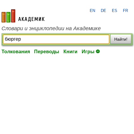
EN
DE
ES
FR
academic.ru
Словари и энциклопедии на Академике
Найти!
Толкования
Переводы
Книги
Игры ⚽