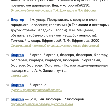
Ашерслебене и уже с самого раннего возраста обнаружил
поэтическое дарование. Дед, у которого&#8230; …
Энциклопедический словарь Ф.А. Брокгауза и И.А. Ефрона
Бюргер
— I м. устар. Представитель среднего слоя
34
городского населения; горожанин (в Германии и некоторых
других странах Западной Европы). II м. Мещанин,
обыватель (обычно с оттенком неодобрительности).
Толковый словарь Ефремовой. Т. Ф. Ефремова. 2000 …
Современный толковый словарь русского языка Ефремовой
бюргер
— бюргер, бюргеры, бюргера, бюргеров, бюргеру,
35
бюргерам, бюргера, бюргеров, бюргером, бюргерами,
бюргере, бюргерах (Источник: «Полная акцентуированная
парадигма по А. А. Зализняку») …
Формы слов
бюргер
— б юргер, а …
36
Русский орфографический словарь
бюргер
— (2 м); мн. бю/ргеры, Р. бю/ргеров …
37
Орфографический словарь русского языка