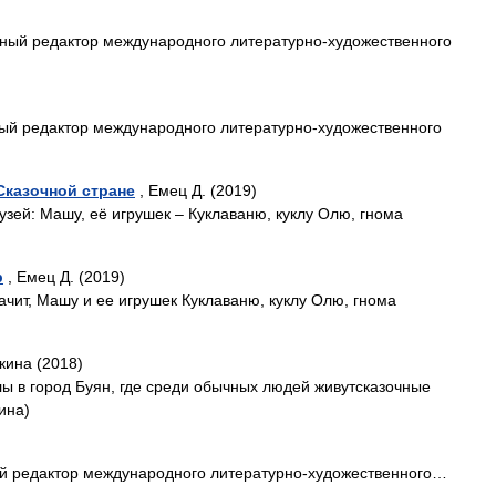
вный редактор международного литературно-художественного
вный редактор международного литературно-художественного
Сказочной стране
, Емец Д. (2019)
узей: Машу, её игрушек – Куклаваню, куклу Олю, гнома
р
, Емец Д. (2019)
ачит, Машу и ее игрушек Куклаваню, куклу Олю, гнома
кина (2018)
ы в город Буян, где среди обычных людей живутсказочные
ина)
ный редактор международного литературно-художественного…