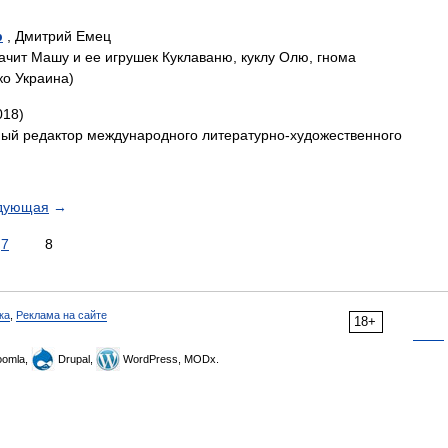
р
, Дмитрий Емец
начит Машу и ее игрушек Куклаваню, куклу Олю, гнома
ко Украина)
018)
вный редактор международного литературно-художественного
дующая
→
7
8
ка
,
Реклама на сайте
18+
omla,
Drupal,
WordPress, MODx.