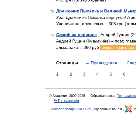
449 грн (только Украина)
Дракончик Пыхалка и Великий Мым
78
Ура! Дракончик Пыхалка вернулся! А з
Ученичкина, плюшевых… 305 грн (толь
Сизиф на вершине
, Андрей Гущин (2
79
Андрей Гущин (Кузьмичёв) – поэт, гла
альманаха… 360 руб
электронная книга
Страницы
←
Предыдущая
Сле
1
2
3
4
5
6
© Академик, 2000-2026
Обратная связь:
Техподдерж
👣 Путешествия
Экспорт словарей на сайты
, сделанные на PHP,
Jo