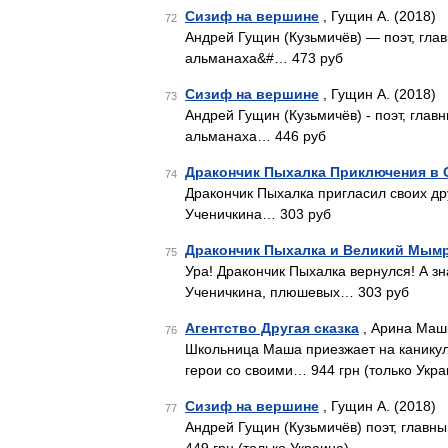
Сизиф на вершине
, Гущин А. (2018)
72
Андрей Гущин (Кузьмичёв) — поэт, гла
альманаха&#… 473 руб
Сизиф на вершине
, Гущин А. (2018)
73
Андрей Гущин (Кузьмичёв) - поэт, гла
альманаха… 446 руб
Дракончик Пыхалка Приключения в 
74
Дракончик Пыхалка пригласил своих др
Ученичкина… 303 руб
Дракончик Пыхалка и Великий Мым
75
Ура! Дракончик Пыхалка вернулся! А зн
Ученичкина, плюшевых… 303 руб
Агентство Другая сказка
, Арина Маш
76
Школьница Маша приезжает на каникул
герои со своими… 944 грн (только Укра
Сизиф на вершине
, Гущин А. (2018)
77
Андрей Гущин (Кузьмичёв) поэт, глав