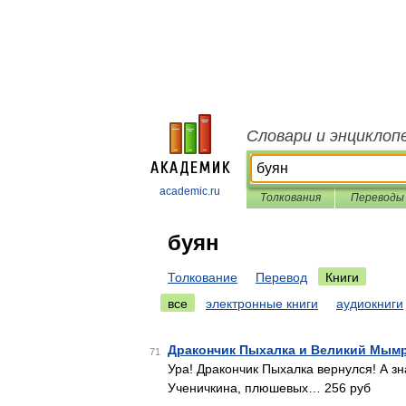
Словари и энциклоп
academic.ru
Толкования
Переводы
буян
Толкование
Перевод
Книги
все
электронные книги
аудиокниги
Дракончик Пыхалка и Великий Мым
71
Ура! Дракончик Пыхалка вернулся! А з
Ученичкина, плюшевых… 256 руб