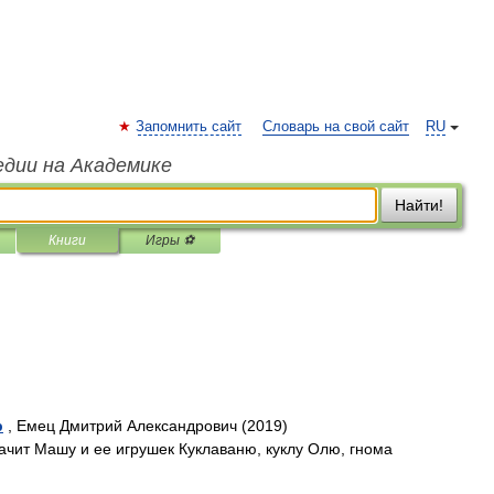
Запомнить сайт
Словарь на свой сайт
RU
едии на Академике
Найти!
Книги
Игры ⚽
р
, Емец Дмитрий Александрович (2019)
начит Машу и ее игрушек Куклаваню, куклу Олю, гнома