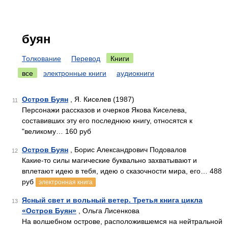
буян
Толкование
Перевод
Книги
все
электронные книги
аудиокниги
Остров Буян
, Я. Киселев (1987)
11
Персонажи рассказов и очерков Якова Киселева,
составивших эту его последнюю книгу, относятся к
"великому… 160 руб
Остров Буян
, Борис Александрович Подовалов
12
Какие-то силы магические буквально захватывают и
вплетают идею в тебя, идею о сказочности мира, его… 488
руб
электронная книга
Ясный свет и вольный ветер. Третья книга цикла
13
«Остров Буян»
, Ольга Лисенкова
На волшебном острове, расположившемся на нейтральной