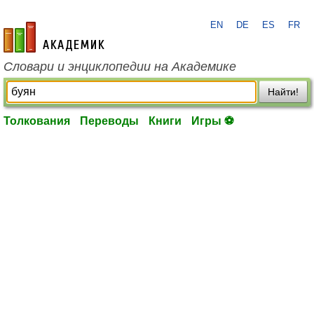
EN
DE
ES
FR
academic.ru
Словари и энциклопедии на Академике
Найти!
Толкования
Переводы
Книги
Игры ⚽