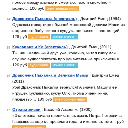
полосе между жизнью и смертью, тихо и спокойно –
можно… 100 руб
электронная книга
Дракончик Пыхалка (спектакль)
, Дмитрий Емец (1994)
14
Однажды в квартире обычной московской девочки Маши из
старинного бабушкиного сундука появился… настоящий…
126 руб
аудиокнига
можно скачать
Куклаваня и Ко (спектакль)
, Дмитрий Емец (2011)
15
Ты, наш маленький друг, уже, конечно, читал книгу или
слушал аудиоспектакль про удивительные приключения…
126 руб
аудиокнига
можно скачать
Дракончик Пыхалка и Великий Мымр
, Дмитрий Емец
16
(2011)
Ура! Дракончик Пыхалка вернулся! А значит, Машу и ее
игрушек Куклаваню, куклу Олю, гнома Ученичкина,
плюшевых… 199 руб
электронная книга
Отрава жизни
, Василий Авсеенко (1900)
17
«Эта отрава начала проникать въ жизнь Петра Петровича
Гладышева еще съ прошлаго года, и именно съ того… руб
электронная книга