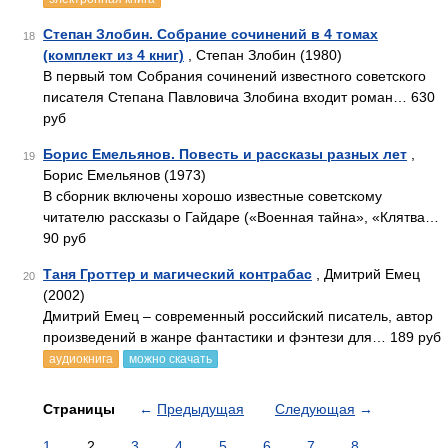
Степан Злобин. Собрание сочинений в 4 томах
18
(комплект из 4 книг)
, Степан Злобин (1980)
В первый том Собрания сочинений известного советского
писателя Степана Павловича Злобина входит роман… 630
руб
Борис Емельянов. Повесть и рассказы разных лет
,
19
Борис Емельянов (1973)
В сборник включены хорошо известные советскому
читателю рассказы о Гайдаре («Военная тайна», «Клятва…
90 руб
Таня Гроттер и магический контрабас
, Дмитрий Емец
20
(2002)
Дмитрий Емец – современный российский писатель, автор
произведений в жанре фантастики и фэнтези для… 189 руб
аудиокнига
можно скачать
Страницы
←
Предыдущая
Следующая
→
1
2
3
4
5
6
7
8