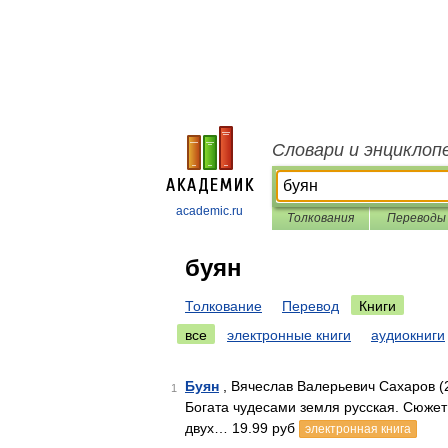
Словари и энциклоп
academic.ru
Толкования
Переводы
буян
Толкование
Перевод
Книги
все
электронные книги
аудиокниги
Буян
, Вячеслав Валерьевич Сахаров (
1
Богата чудесами земля русская. Сюжет
двух… 19.99 руб
электронная книга