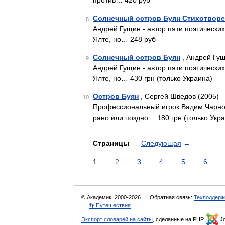
против… 420 руб
Солнечный остров Буян Стихотвор
8
Андрей Гущин - автор пяти поэтических 
Ялте, но… 248 руб
Солнечный остров Буян
, Андрей Гущ
9
Андрей Гущин - автор пяти поэтических 
Ялте, но… 430 грн (только Украина)
Остров Буян
, Сергей Шведов (2005)
10
Профессиональный игрок Вадим Чарнота
рано или поздно… 180 грн (только Укр
Страницы
Следующая
→
1
2
3
4
5
6
© Академик, 2000-2026
Обратная связь:
Техподдерж
👣 Путешествия
Экспорт словарей на сайты
, сделанные на PHP,
Jo