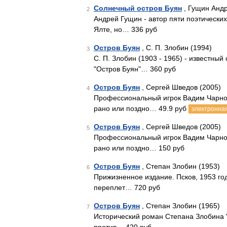
Солнечный остров Буян
, Гущин Андр
2
Андрей Гущин - автор пяти поэтических 
Ялте, но… 336 руб
Остров Буян
, С. П. Злобин (1994)
3
С. П. Злобин (1903 - 1965) - известны
"Остров Буян"… 360 руб
Остров Буян
, Сергей Шведов (2005)
4
Профессиональный игрок Вадим Чарнота
рано или поздно… 49.9 руб
электронная
Остров Буян
, Сергей Шведов (2005)
5
Профессиональный игрок Вадим Чарнота
рано или поздно… 150 руб
Остров Буян
, Степан Злобин (1953)
6
Прижизненное издание. Псков, 1953 год
переплет… 720 руб
Остров Буян
, Степан Злобин (1965)
7
Исторический роман Степана Злобина 