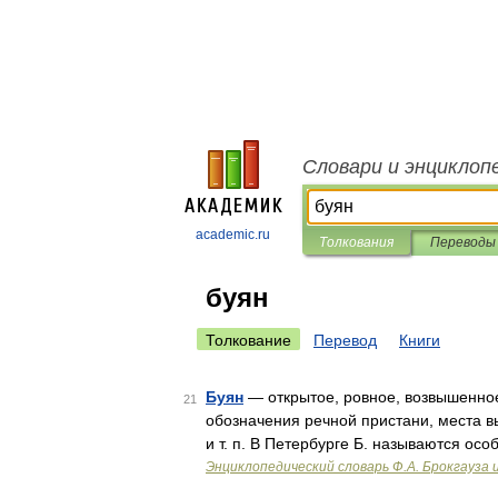
Словари и энциклоп
academic.ru
Толкования
Переводы
буян
Толкование
Перевод
Книги
Буян
— открытое, ровное, возвышенное
21
обозначения речной пристани, места вы
и т. п. В Петербурге Б. называются ос
Энциклопедический словарь Ф.А. Брокгауза 