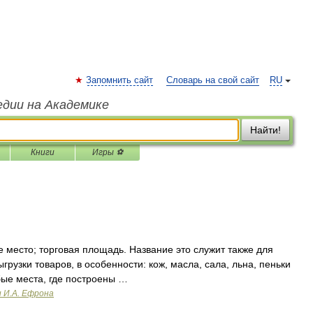
Запомнить сайт
Словарь на свой сайт
RU
едии на Академике
Найти!
Книги
Игры ⚽
 место; торговая площадь. Название это служит также для
грузки товаров, в особенности: кож, масла, сала, льна, пеньки
обые места, где построены …
и И.А. Ефрона