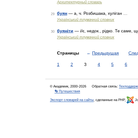
Архитектурный словарь
буян
— а, ч. Розбишака, хуліган …
29
Український тлумачний словник
буяніти
— і/є, недок., рідко. Те саме, 
30
Український тлумачний словник
Страницы
←
Предыдущая
Сле
1
2
3
4
5
6
© Академик, 2000-2026
Обратная связь:
Техподдерж
👣 Путешествия
Экспорт словарей на сайты
, сделанные на PHP,
Jo