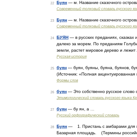
Буян
— м. Название сказочного остров
22
Современный толковый словарь русского я
Буян
— м. Название сказочного остров
23
Современный толковый словарь русского я
БУЯН
— в русских преданиях, сказках
24
далеко за морем. По преданиям Голуби
земли, растет мировое дерево и лежит
Русская история
буян
— буян, буяны, буяна, буянов, бу
25
(Источник: «Полная акцентуированная 
Формы слов
буян
— Это собственно русское слово 
26
Этимологический словарь русского языка К
буян
— бу ян, а …
27
Русский орфографический словарь
Буян
— 1. Пристань с амбарами для пе
28
Базарная площадь. (Термины российск