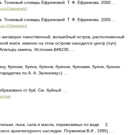
а. Толковый словарь Ефремовой. Т. Ф. Ефремова. 2000 …
зыка Ефремовой
а. Толковый словарь Ефремовой. Т. Ф. Ефремова. 2000 …
зыка Ефремовой
 и заговорах таинственный, волшебный остров, расположенный
ной книги, именно на этом острове находится центр (пуп)
 Алатырь камень. Источник:&#8230; …
яну, буянам, буяна, буянов, буяном, буянами, буяне, буянах
парадигма по А. А. Зализняку») …
образовано от буй. См. буйный …
рылова
ньки, льна, сала и масла, перевозимых по воде. 2.
ого архитектурного наследия. Плужников В.И., 1995) …