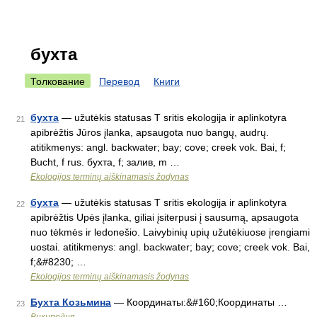
бухта
Толкование
Перевод
Книги
бухта
— užutėkis statusas T sritis ekologija ir aplinkotyra
21
apibrėžtis Jūros įlanka, apsaugota nuo bangų, audrų.
atitikmenys: angl. backwater; bay; cove; creek vok. Bai, f;
Bucht, f rus. бухта, f; залив, m …
Ekologijos terminų aiškinamasis žodynas
бухта
— užutėkis statusas T sritis ekologija ir aplinkotyra
22
apibrėžtis Upės įlanka, giliai įsiterpusi į sausumą, apsaugota
nuo tėkmės ir ledonešio. Laivybinių upių užutėkiuose įrengiami
uostai. atitikmenys: angl. backwater; bay; cove; creek vok. Bai,
f;&#8230; …
Ekologijos terminų aiškinamasis žodynas
Бухта Козьмина
— Координаты:&#160;Координаты …
23