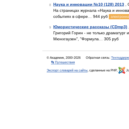
Наука и инновации №10 (128) 2013
, 
8
На страницах журнала «Наука и иннов
событиях в сфере… 944 руб
электронна
Юмористические рассказы (CDmp3)
9
Григорий Горин - не только драматург
Мюнхгаузен", "Формула… 305 руб
© Академик, 2000-2026
Обратная связь:
Техподдерж
👣 Путешествия
Экспорт словарей на сайты
, сделанные на PHP,
Jo