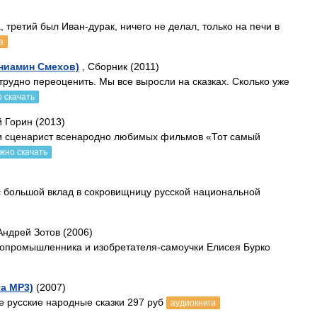
, третий был Иван-дурак, ничего не делал, только на печи в
а
ениамин Смехов)
, Сборник (2011)
трудно переоценить. Мы все выросли на сказках. Сколько уже
 скачать
й Горин (2013)
г и сценарист всенародно любимых фильмов «Тот самый
жно скачать
 большой вклад в сокровищницу русской национальной
Андрей Зотов (2006)
опромышленника и изобретателя-самоучки Елисея Бурко
га MP3)
(2007)
е русские народные сказки 297 руб
аудиокнига