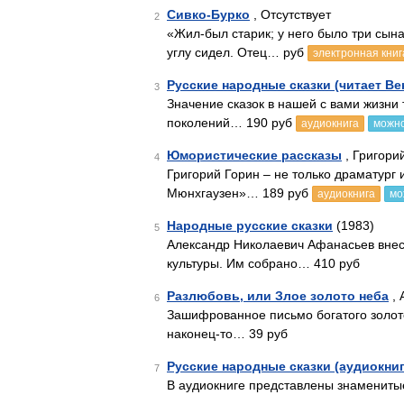
Сивко-Бурко
, Отсутствует
2
«Жил-был старик; у него было три сына
углу сидел. Отец… руб
электронная книг
Русские народные сказки (читает В
3
Значение сказок в нашей с вами жизни 
поколений… 190 руб
аудиокнига
можно
Юмористические рассказы
, Григори
4
Григорий Горин – не только драматур
Мюнхгаузен»… 189 руб
аудиокнига
мо
Народные русские сказки
(1983)
5
Александр Николаевич Афанасьев внес
культуры. Им собрано… 410 руб
Разлюбовь, или Злое золото неба
, 
6
Зашифрованное письмо богатого золот
наконец-то… 39 руб
Русские народные сказки (аудиокни
7
В аудиокниге представлены знамениты