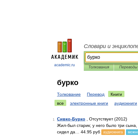
Словари и энциклоп
academic.ru
Толкования
Переводы
бурко
Толкование
Перевод
Книги
все
электронные книги
аудиокниги
Сивко-Бурко
, Отсутствует (2012)
1
Жил-был старик; у него было три сына, 
сидел да… 44.95 руб
аудиокнига
можно