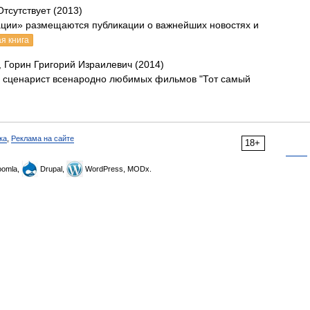
Отсутствует (2013)
ации» размещаются публикации о важнейших новостях и
я книга
, Горин Григорий Израилевич (2014)
 и сценарист всенародно любимых фильмов "Тот самый
ка
,
Реклама на сайте
18+
omla,
Drupal,
WordPress, MODx.