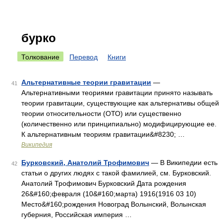
бурко
Толкование
Перевод
Книги
Альтернативные теории гравитации
—
41
Альтернативными теориями гравитации принято называть
теории гравитации, существующие как альтернативы общей
теории относительности (ОТО) или существенно
(количественно или принципиально) модифицирующие ее.
К альтернативным теориям гравитации&#8230; …
Википедия
Бурковский, Анатолий Трофимович
— В Википедии есть
42
статьи о других людях с такой фамилией, см. Бурковский.
Анатолий Трофимович Бурковский Дата рождения
26&#160;февраля (10&#160;марта) 1916(1916 03 10)
Место&#160;рождения Новоград Волынский, Волынская
губерния, Российская империя …