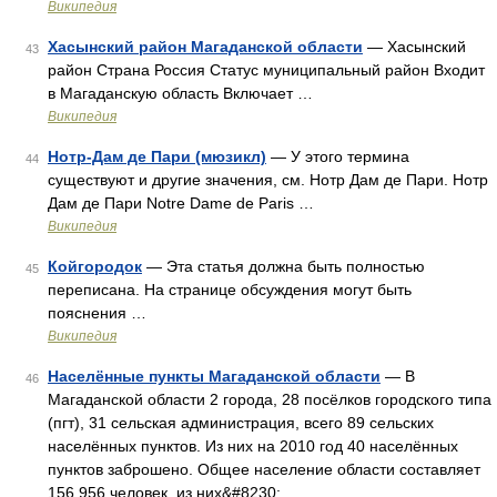
Википедия
Хасынский район Магаданской области
— Хасынский
43
район Страна Россия Статус муниципальный район Входит
в Магаданскую область Включает …
Википедия
Нотр-Дам де Пари (мюзикл)
— У этого термина
44
существуют и другие значения, см. Нотр Дам де Пари. Нотр
Дам де Пари Notre Dame de Paris …
Википедия
Койгородок
— Эта статья должна быть полностью
45
переписана. На странице обсуждения могут быть
пояснения …
Википедия
Населённые пункты Магаданской области
— В
46
Магаданской области 2 города, 28 посёлков городского типа
(пгт), 31 сельская администрация, всего 89 сельских
населённых пунктов. Из них на 2010 год 40 населённых
пунктов заброшено. Общее население области составляет
156 956 человек, из них&#8230; …