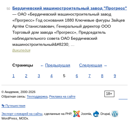
Бердичевский машиностроительный завод "Прогресс"
50
— ОАО «Бердичевский машиностроительный завод
«Прогресс» Год основания 1880 Ключевые фигуры Зайцев
Артём Станиславович, Генеральный директор ООО
Торговый дом завода «Прогресс», Председатель
наблюдательного совета ОАО Бердичевский
машиностроительный&#8230; …
Википедия
Страницы
←
Предыдущая
Следующая
→
1
2
3
4
5
6
7
8
9
© Академик, 2000-2026
18+
Обратная связь:
Техподдержка
,
Реклама на сайте
👣 Путешествия
Экспорт словарей на сайты
, сделанные на PHP,
Joomla,
Drupal,
WordPress, MODx.