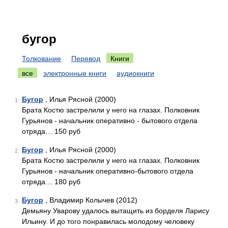
бугор
Толкование
Перевод
Книги
все
электронные книги
аудиокниги
Бугор
, Илья Рясной (2000)
1
Брата Костю застрелили у него на глазах. Полковник
Гурьянов - начальник оперативно - бытового отдела
отряда… 150 руб
Бугор
, Илья Рясной (2000)
2
Брата Костю застрелили у него на глазах. Полковник
Гурьянов - начальник оперативно-бытового отдела
отряда… 180 руб
Бугор
, Владимир Колычев (2012)
3
Демьяну Уварову удалось вытащить из борделя Ларису
Ильину. И до того понравилась молодому человеку