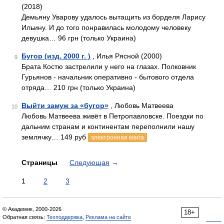
(2018)
Демьяну Уварову удалось вытащить из борделя Ларису
Ильину. И до того понравилась молодому человеку
девушка… 96 грн (только Украина)
Бугор (изд. 2000 г. )
, Илья Рясной (2000)
9
Брата Костю застрелили у него на глазах. Полковник
Гурьянов - начальник оперативно - бытового отдела
отряда… 210 грн (только Украина)
Выйти замуж за «бугор»
, Любовь Матвеева
10
Любовь Матвеева живёт в Петропавловске. Поездки по
дальним странам и континентам переполнили нашу
землячку… 149 руб
электронная книга
Страницы
Следующая
→
1
2
3
© Академик, 2000-2026
18+
Обратная связь:
Техподдержка
,
Реклама на сайте