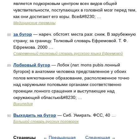
является подкорковым центром всех видов общей
чувствительности, поступающих в головной мозг перед тем,
как они достигают его коры. Все&#8230; …
Медицинские термины
за бугор
— нареч. обстоят. места разг. сниж. В зарубежную
88
страну; за границу. Толковый словарь Ефремовой. Т. Ф.
Ефремова. 2000 …
Современный толковый словарь русского языка Ефремовой
Лобковый бугор
— Лобок (лат. mons pubis лонный
89
бугорок) в анатомии человека представленное у обоих
полов мягкотканное образование, расположенное точно
над наружными половыми органами соответственно
проекции лонного сращения и выступающее над
окружающей областью&#8230; …
Википедия
Выходить на бугор
— Сиб. Умирать. ФСС, 40 …
90
Большой словарь русских поговорок
Страницы
←
Предыдущая
Следующая
→