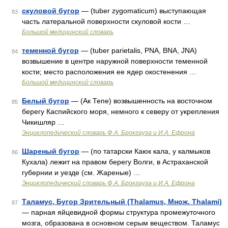
скуловой бугор
— (tuber zygomaticum) выступающая
83
часть латеральной поверхности скуловой кости …
Большой медицинский словарь
теменной бугор
— (tuber parietalis, PNA, BNA, JNA)
84
возвышение в центре наружной поверхности теменной
кости; место расположения ее ядер окостенения …
Большой медицинский словарь
Белый бугор
— (Ак Тепе) возвышенность на восточном
85
берегу Каспийского моря, немного к северу от укрепления
Чикишляр …
Энциклопедический словарь Ф.А. Брокгауза и И.А. Ефрона
Шареный бугор
— (по татарски Каюк кала, у калмыков
86
Кухала) лежит на правом берегу Волги, в Астраханской
губернии и уезде (см. Жареные) …
Энциклопедический словарь Ф.А. Брокгауза и И.А. Ефрона
Таламус, Бугор Зрительный (Thalamus, Множ. Thalami)
87
— парная яйцевидной формы структура промежуточного
мозга, образована в основном серым веществом. Таламус