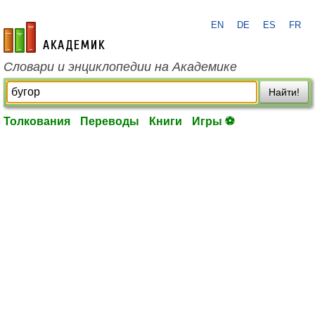
EN
DE
ES
FR
academic.ru
Словари и энциклопедии на Академике
Найти!
Толкования
Переводы
Книги
Игры ⚽