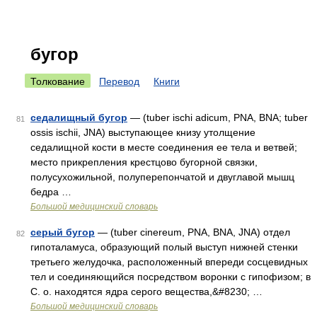
бугор
Толкование
Перевод
Книги
седалищный бугор
— (tuber ischi adicum, PNA, BNA; tuber
81
ossis ischii, JNA) выступающее книзу утолщение
седалищной кости в месте соединения ее тела и ветвей;
место прикрепления крестцово бугорной связки,
полусухожильной, полуперепончатой и двуглавой мышц
бедра …
Большой медицинский словарь
серый бугор
— (tuber cinereum, PNA, BNA, JNA) отдел
82
гипоталамуса, образующий полый выступ нижней стенки
третьего желудочка, расположенный впереди сосцевидных
тел и соединяющийся посредством воронки с гипофизом; в
С. о. находятся ядра серого вещества,&#8230; …
Большой медицинский словарь