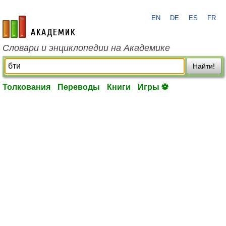
EN
DE
ES
FR
academic.ru
Словари и энциклопедии на Академике
Найти!
Толкования
Переводы
Книги
Игры ⚽