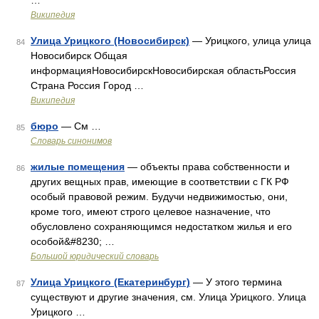
…
Википедия
Улица Урицкого (Новосибирск)
— Урицкого, улица улица
84
Новосибирск Общая
информацияНовосибирскНовосибирская областьРоссия
Страна Россия Город …
Википедия
бюро
— См …
85
Словарь синонимов
жилые помещения
— объекты права собственности и
86
других вещных прав, имеющие в соответствии с ГК РФ
особый правовой режим. Будучи недвижимостью, они,
кроме того, имеют строго целевое назначение, что
обусловлено сохраняющимся недостатком жилья и его
особой&#8230; …
Большой юридический словарь
Улица Урицкого (Екатеринбург)
— У этого термина
87
существуют и другие значения, см. Улица Урицкого. Улица
Урицкого …