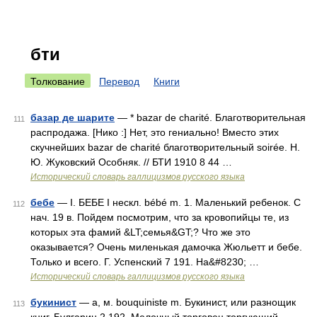
бти
Толкование
Перевод
Книги
базар де шарите
— * bazar de charité. Благотворительная
111
распродажа. [Нико :] Нет, это гениально! Вместо этих
скучнейших bazar de charité благотворительный soirée. Н.
Ю. Жуковский Особняк. // БТИ 1910 8 44 …
Исторический словарь галлицизмов русского языка
бебе
— I. БЕБЕ I нескл. bébé m. 1. Маленький ребенок. С
112
нач. 19 в. Пойдем посмотрим, что за кровопийцы те, из
которых эта фамий &LT;семья&GT;? Что же это
оказывается? Очень миленькая дамочка Жюльетт и бебе.
Только и всего. Г. Успенский 7 191. На&#8230; …
Исторический словарь галлицизмов русского языка
букинист
— а, м. bouquiniste m. Букинист, или разнощик
113