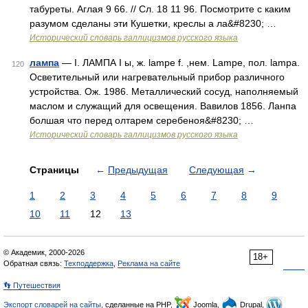
табуреты. Аглая 9 66. // Сл. 18 11 96. Посмотрите с каким
разумом сделаны эти Кушетки, креслы а ла&#8230; …
Исторический словарь галлицизмов русского языка
лампа
— I. ЛАМПА I ы, ж. lampe f. ,нем. Lampe, пол. lampa.
120
Осветительный или нагревательный прибор различного
устройства. Ож. 1986. Металлический сосуд, наполняемый
маслом и служащий для освещения. Вавилов 1856. Ланпа
болшая что перед олтарем серебеноя&#8230; …
Исторический словарь галлицизмов русского языка
Страницы
←
Предыдущая
Следующая
→
1
2
3
4
5
6
7
8
9
10
11
12
13
© Академик, 2000-2026
18+
Обратная связь:
Техподдержка
,
Реклама на сайте
👣 Путешествия
Экспорт словарей на сайты
, сделанные на PHP,
Joomla,
Drupal,