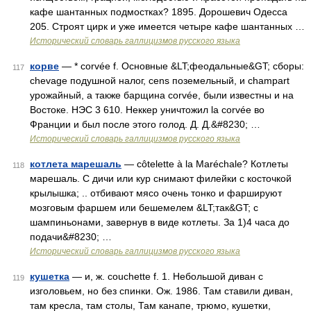
кафе шантанных подмостках? 1895. Дорошевич Одесса
205. Строят цирк и уже имеется четыре кафе шантанных …
Исторический словарь галлицизмов русского языка
корве
— * corvée f. Основные &LT;феодальные&GT; сборы:
117
chevage подушной налог, cens поземельный, и champart
урожайный, а также барщина corvée, были известны и на
Востоке. НЭС 3 610. Неккер уничтожил la corvée во
Франции и был после этого голод. Д. Д.&#8230; …
Исторический словарь галлицизмов русского языка
котлета марешаль
— côtelette à la Maréchale? Котлеты
118
марешаль. С дичи или кур снимают филейки с косточкой
крылышка; .. отбивают мясо очень тонко и фаршируют
мозговым фаршем или бешемелем &LT;так&GT; с
шампиньонами, завернув в виде котлеты. За 1)4 часа до
подачи&#8230; …
Исторический словарь галлицизмов русского языка
кушетка
— и, ж. couchette f. 1. Небольшой диван с
119
изголовьем, но без спинки. Ож. 1986. Там ставили диван,
там кресла, там столы, Там канапе, трюмо, кушетки,