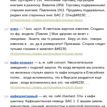
книг. Булгарин 2 192. Мелочный торговец торгующий
книгами в разноску. Вавилов 1856. Торговец подержанными
старыми книгами. Павленков 1911. Продавец подержанных,
редких или старинных книг. БАС 2. Отец&#8230; …
Исторический словарь галлицизмов русского языка
изво
— * isvo. шутл. В светском жаргоне извозчик. Создано
114
по фр. модели. [Павлик :] Мне здорово не везет с
лекциями.. Знаете, как то решился.. Беру un isvo , говорю:
извозчик в .. ах, да в университет! Приезжаю. Сторож глядит
тупыми глазами и заявляет:&#8230; …
Исторический словарь галлицизмов русского языка
кафе-концерт
— а, м. café concert. Увеселительное
115
заведение с подачей закусок. Но когда вечером мы уселись
на железных стульях какого то кафе концерта в Елисейских
полях.., когда вспомнилось, что в Версали раздается еще
рран , когда вспомнилось все это, так и&#8230; …
Исторический словарь галлицизмов русского языка
кафешантанный
— ая, ое. café chantant. Отн. к кафе
116
шантану. Кафешантанная певица. БАС 1. С вашим шиком,
изяществом, грацией, молодостью и красотой пропадать на