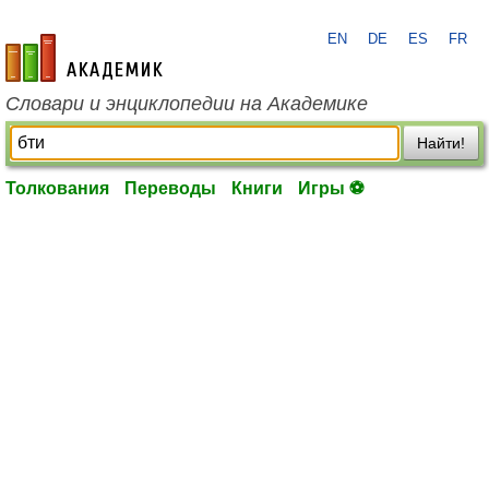
EN
DE
ES
FR
academic.ru
Словари и энциклопедии на Академике
Найти!
Толкования
Переводы
Книги
Игры ⚽