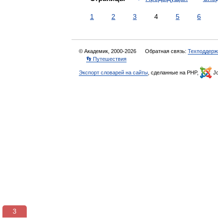
1
2
3
4
5
6
© Академик, 2000-2026
Обратная связь:
Техподдерж
👣 Путешествия
Экспорт словарей на сайты
, сделанные на PHP,
Jo
3