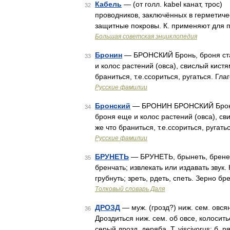
Кабель
— (от голл. kabel канат, тро
32
проводников, заключённых в герметиче
защитные покровы. К. применяют для 
Большая советская энциклопедия
Бронин
— БРОНСКИЙ Бронь, броня стар
33
и колос растений (овса), свислый кистя
браниться, т.е.ссориться, ругаться. Г
Русские фамилии
Бронский
— БРОНИН БРОНСКИЙ Бронь, б
34
броня еще и колос растений (овса), сви
же что браниться, т.е.ссориться, ругат
Русские фамилии
БРУНЕТЬ
— БРУНЕТЬ, брынеть, бренеть 
35
бренчать; извлекать или издавать звук. 
грубнуть; зреть, рдеть, спеть. Зерно б
Толковый словарь Даля
ДРОЗД
— муж. (грозд?) ниж. сем. овсян
36
Дроздиться ниж. сем. об овсе, колосит
серый дрозд, деряба, Т. viscivorus; б. р