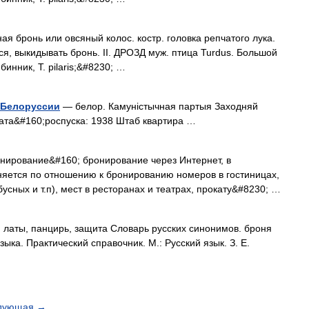
ая бронь или овсяный колос. костр. головка репчатого лука.
ься, выкидывать бронь. II. ДРОЗД муж. птица Turdus. Большой
ябинник, Т. pilaris;&#8230; …
 Белоруссии
— белор. Камуністычная партыя Заходняй
ата&#160;роспуска: 1938 Штаб квартира …
ирование&#160; бронирование через Интернет, в
яется по отношению к бронированию номеров в гостиницах,
усных и т.п), мест в ресторанах и театрах, прокату&#8230; …
 латы, панцирь, защита Словарь русских синонимов. броня
ыка. Практический справочник. М.: Русский язык. З. Е.
дующая
→