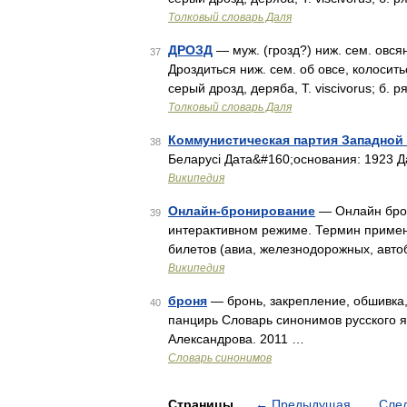
Толковый словарь Даля
ДРОЗД
— муж. (грозд?) ниж. сем. овсян
37
Дроздиться ниж. сем. об овсе, колосит
серый дрозд, деряба, Т. viscivorus; б. р
Толковый словарь Даля
Коммунистическая партия Западной
38
Беларусі Дата&#160;основания: 1923 Д
Википедия
Онлайн-бронирование
— Онлайн брон
39
интерактивном режиме. Термин примен
билетов (авиа, железнодорожных, автоб
Википедия
броня
— бронь, закрепление, обшивка,
40
панцирь Словарь синонимов русского яз
Александрова. 2011 …
Словарь синонимов
Страницы
←
Предыдущая
Сле