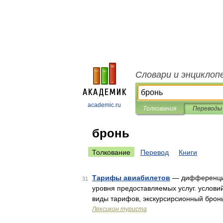
Словари и энциклоп
academic.ru
Толкования
Переводы
бронь
Толкование
Перевод
Книги
Тарифы авиабилетов
— дифференцир
31
уровня предоставляемых услуг. услови
виды тарифов, экскурсирсионный бронь
Лексикон туриста