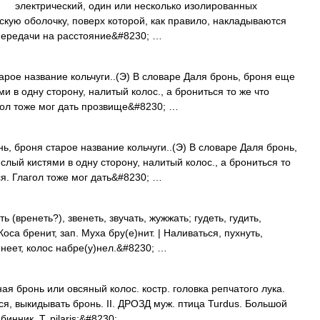
с) электрический, один или несколько изолированных
скую оболочку, поверх которой, как правило, накладываются
передачи на расстояние&#8230; …
ое название кольчуги..(Э) В словаре Даля бронь, броня еще
ми в одну сторону, налитый колос., а брониться то же что
лагол тоже мог дать прозвище&#8230; …
роня старое название кольчуги..(Э) В словаре Даля бронь,
слый кистями в одну сторону, налитый колос., а брониться то
ься. Глагол тоже мог дать&#8230; …
(вренеть?), звенеть, звучать, жужжать; гудеть, гудить,
Коса бренит, зап. Муха бру(е)нит. | Наливаться, пухнуть,
ренеет, колос набре(у)нел.&#8230; …
ая бронь или овсяный колос. костр. головка репчатого лука.
ься, выкидывать бронь. II. ДРОЗД муж. птица Turdus. Большой
ябинник, Т. pilaris;&#8230; …