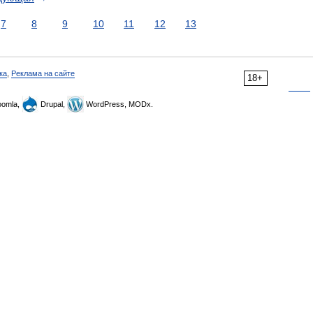
7
8
9
10
11
12
13
ка
,
Реклама на сайте
18+
omla,
Drupal,
WordPress, MODx.