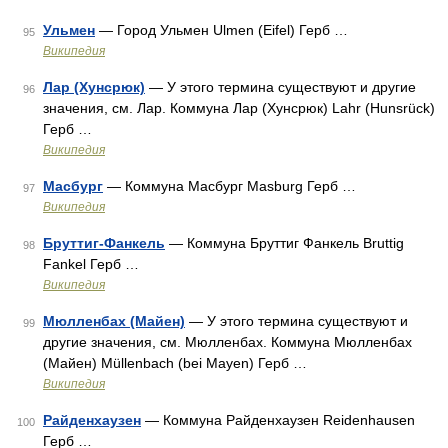
Ульмен
— Город Ульмен Ulmen (Eifel) Герб …
95
Википедия
Лар (Хунсрюк)
— У этого термина существуют и другие
96
значения, см. Лар. Коммуна Лар (Хунсрюк) Lahr (Hunsrück)
Герб …
Википедия
Масбург
— Коммуна Масбург Masburg Герб …
97
Википедия
Бруттиг-Фанкель
— Коммуна Бруттиг Фанкель Bruttig
98
Fankel Герб …
Википедия
Мюлленбах (Майен)
— У этого термина существуют и
99
другие значения, см. Мюлленбах. Коммуна Мюлленбах
(Майен) Müllenbach (bei Mayen) Герб …
Википедия
Райденхаузен
— Коммуна Райденхаузен Reidenhausen
100
Герб …