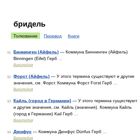
бридель
Толкование
Перевод
Книги
Биннинген (Айфель)
— Коммуна Биннинген (Айфель)
91
Binningen (Eifel) Герб …
Википедия
Форст (Айфель)
— У этого термина существуют и другие
92
значения, см. Форст. Коммуна Форст Forst Герб …
Википедия
Кайль (город в Германии)
— У этого термина существуют
93
и другие значения, см. Кайль (значения). Коммуна Кайль
(город в Германии) Kail Герб …
Википедия
Дюнфус
— Коммуна Дюнфус Dünfus Герб …
94
Википедия