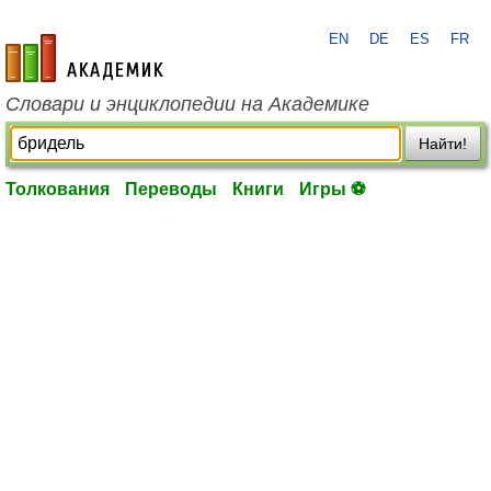
EN
DE
ES
FR
academic.ru
Словари и энциклопедии на Академике
Найти!
Толкования
Переводы
Книги
Игры ⚽