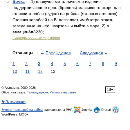
Бочка
— 1) плавучее металлическое изделие,
128
поддерживающее цепь (бридель) массивного якоря для
стоянки корабля (судна) на рейдах (якорных стоянках).
Стоянка кораблей на Б. позволяет им быстро отдать
заведённые на неё швартовы и выйти в море; 2) в
авиации&#8230; …
Словарь военных терминов
Страницы
←
Предыдущая
Следующая
→
1
2
3
4
5
6
7
8
9
10
11
12
13
© Академик, 2000-2026
18+
Обратная связь:
Техподдержка
,
Реклама на сайте
👣 Путешествия
Экспорт словарей на сайты
, сделанные на PHP,
Joomla,
Drupal,
WordPress, MODx.