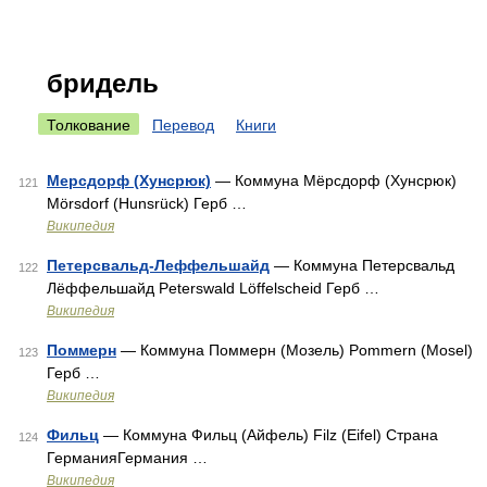
бридель
Толкование
Перевод
Книги
Мерсдорф (Хунсрюк)
— Коммуна Мёрсдорф (Хунсрюк)
121
Mörsdorf (Hunsrück) Герб …
Википедия
Петерсвальд-Леффельшайд
— Коммуна Петерсвальд
122
Лёффельшайд Peterswald Löffelscheid Герб …
Википедия
Поммерн
— Коммуна Поммерн (Мозель) Pommern (Mosel)
123
Герб …
Википедия
Фильц
— Коммуна Фильц (Айфель) Filz (Eifel) Страна
124
ГерманияГермания …
Википедия