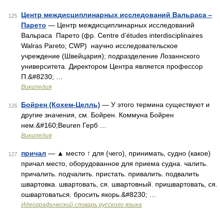
Центр междисциплинарных исследований Вальраса –
125
Парето
— Центр междисциплинарных исследований
Вальраса Парето (фр. Сentre d’études interdisciplinaires
Walras Pareto; CWP) научно исследовательское
учреждение (Швейцария); подразделение Лозаннского
университета. Директором Центра является профессор
П.&#8230; …
Википедия
Бойрен (Кохем-Целль)
— У этого термина существуют и
126
другие значения, см. Бойрен. Коммуна Бойрен
нем.&#160;Beuren Герб …
Википедия
причал
— ▲ место ↑ для (чего), принимать, судно (какое)
127
причал место, оборудованное для приема судна. чалить.
причалить. подчалить. пристать. привалить. подвалить
швартовка. швартовать, ся. швартовный. пришвартовать, ся.
ошвартоваться. бросить якорь.&#8230; …
Идеографический словарь русского языка