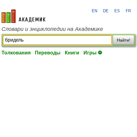
EN
DE
ES
FR
academic.ru
Словари и энциклопедии на Академике
Найти!
Толкования
Переводы
Книги
Игры ⚽