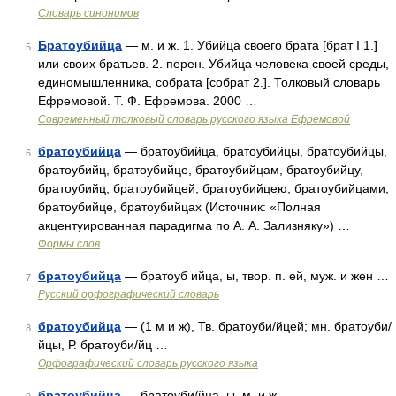
Словарь синонимов
Братоубийца
— м. и ж. 1. Убийца своего брата [брат I 1.]
5
или своих братьев. 2. перен. Убийца человека своей среды,
единомышленника, собрата [собрат 2.]. Толковый словарь
Ефремовой. Т. Ф. Ефремова. 2000 …
Современный толковый словарь русского языка Ефремовой
братоубийца
— братоубийца, братоубийцы, братоубийцы,
6
братоубийц, братоубийце, братоубийцам, братоубийцу,
братоубийц, братоубийцей, братоубийцею, братоубийцами,
братоубийце, братоубийцах (Источник: «Полная
акцентуированная парадигма по А. А. Зализняку») …
Формы слов
братоубийца
— братоуб ийца, ы, твор. п. ей, муж. и жен …
7
Русский орфографический словарь
братоубийца
— (1 м и ж), Тв. братоуби/йцей; мн. братоуби/
8
йцы, Р. братоуби/йц …
Орфографический словарь русского языка
братоубийца
— братоуби/йца, ы, м. и ж …