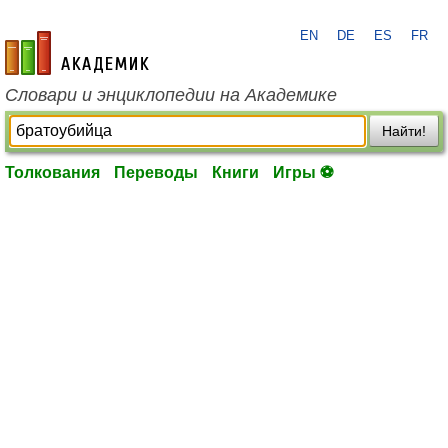
EN
DE
ES
FR
academic.ru
Словари и энциклопедии на Академике
Найти!
Толкования
Переводы
Книги
Игры ⚽