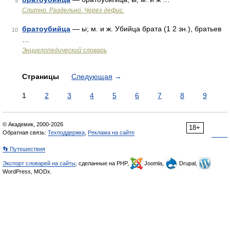
9
Слитно. Раздельно. Через дефис.
братоубийца
— ы; м. и ж. Убийца брата (1 2 зн.), братьев
10
…
Энциклопедический словарь
Страницы
Следующая
→
1
2
3
4
5
6
7
8
9
© Академик, 2000-2026
18+
Обратная связь:
Техподдержка
,
Реклама на сайте
👣 Путешествия
Экспорт словарей на сайты
, сделанные на PHP,
Joomla,
Drupal,
WordPress, MODx.