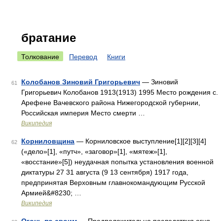
братание
Толкование
Перевод
Книги
Колобанов Зиновий Григорьевич
— Зиновий
61
Григорьевич Колобанов 1913(1913) 1995 Место рождения с.
Арефене Вачевского района Нижегородской губернии,
Российская империя Место смерти …
Википедия
Корниловщина
— Корниловское выступление[1][2][3][4]
62
(«дело»[1], «путч», «заговор»[1], «мятеж»[1],
«восстание»[5]) неудачная попытка установления военной
диктатуры 27 31 августа (9 13 сентября) 1917 года,
предпринятая Верховным главнокомандующим Русской
Армией&#8230; …
Википедия