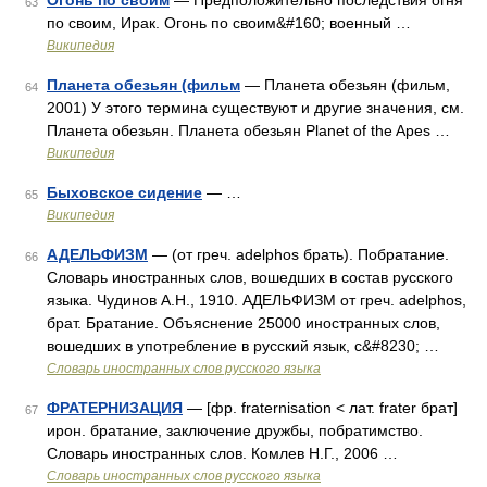
Огонь по своим
— Предположительно последствия огня
63
по своим, Ирак. Огонь по своим&#160; военный …
Википедия
Планета обезьян (фильм
— Планета обезьян (фильм,
64
2001) У этого термина существуют и другие значения, см.
Планета обезьян. Планета обезьян Planet of the Apes …
Википедия
Быховское сидение
— …
65
Википедия
АДЕЛЬФИЗМ
— (от греч. adelphos брать). Побратание.
66
Словарь иностранных слов, вошедших в состав русского
языка. Чудинов А.Н., 1910. АДЕЛЬФИЗМ от греч. adelphos,
брат. Братание. Объяснение 25000 иностранных слов,
вошедших в употребление в русский язык, с&#8230; …
Словарь иностранных слов русского языка
ФРАТЕРНИЗАЦИЯ
— [фр. fraternisation < лат. frater брат]
67
ирон. братание, заключение дружбы, побратимство.
Словарь иностранных слов. Комлев Н.Г., 2006 …
Словарь иностранных слов русского языка