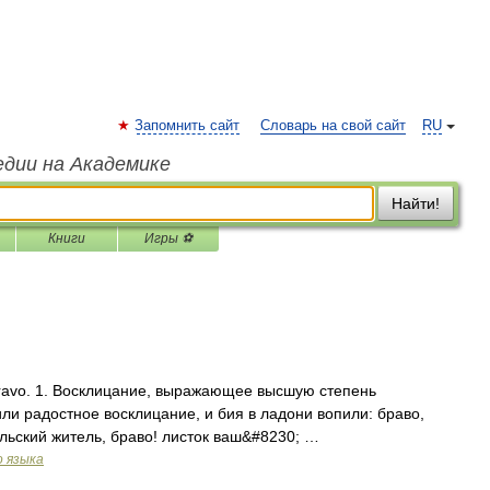
Запомнить сайт
Словарь на свой сайт
RU
едии на Академике
Найти!
Книги
Игры ⚽
 bravo. 1. Восклицание, выражающее высшую степень
или радостное восклицание, и бия в ладони вопили: браво,
ельский житель, браво! листок ваш&#8230; …
о языка