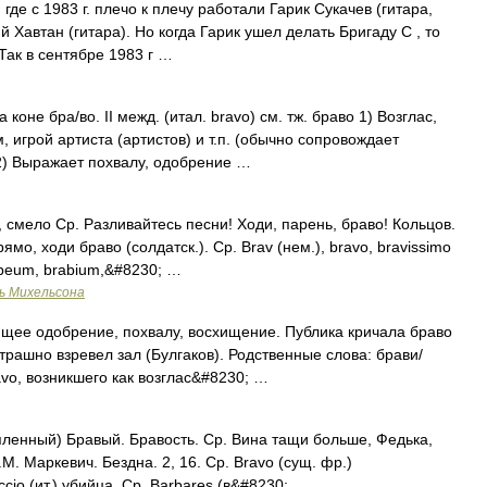
де с 1983 г. плечо к плечу работали Гарик Сукачев (гитара,
й Хавтан (гитара). Но когда Гарик ушел делать Бригаду С , то
Так в сентябре 1983 г …
коне бра/во. II межд. (итал. bravo) см. тж. браво 1) Возглас,
грой артиста (артистов) и т.п. (обычно сопровождает
2) Выражает похвалу, одобрение …
смело Ср. Разливайтесь песни! Ходи, парень, браво! Кольцов.
мо, ходи браво (солдатск.). Ср. Brav (нем.), bravo, bravissimo
rabeum, brabium,&#8230; …
ь Михельсона
ее одобрение, похвалу, восхищение. Публика кричала браво
страшно взревел зал (Булгаков). Родственные слова: брави/
vo, возникшего как возглас&#8230; …
упленный) Бравый. Бравость. Ср. Вина тащи больше, Федька,
М. Маркевич. Бездна. 2, 16. Ср. Bravo (сущ. фр.)
cio (ит.) убийца. Ср. Barbares (в&#8230; …