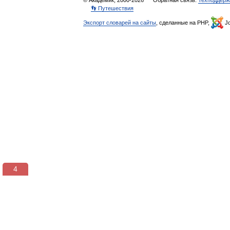
© Академик, 2000-2026
Обратная связь:
Техподдерж
👣 Путешествия
Экспорт словарей на сайты
, сделанные на PHP,
Jo
3