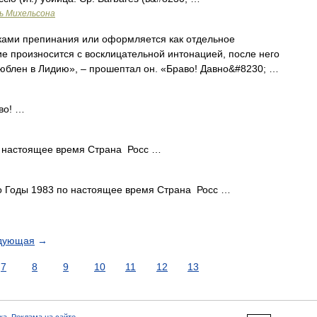
ь Михельсона
ами препинания или оформляется как отдельное
е произносится с восклицательной интонацией, после него
влюблен в Лидию», – прошептал он. «Браво! Давно&#8230; …
во! …
 настоящее время Страна Росс …
 Годы 1983 по настоящее время Страна Росс …
дующая
→
7
8
9
10
11
12
13