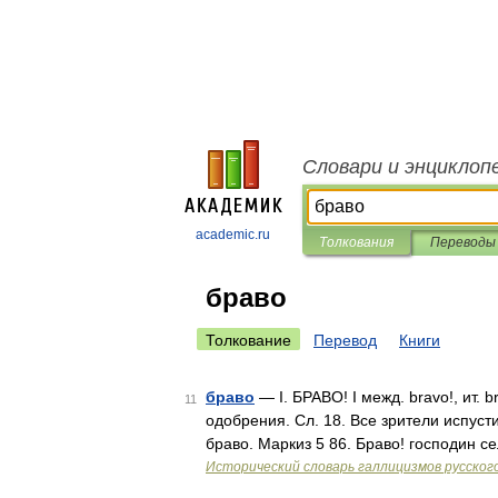
Словари и энциклоп
academic.ru
Толкования
Переводы
браво
Толкование
Перевод
Книги
браво
— I. БРАВО! I межд. bravo!, ит.
11
одобрения. Сл. 18. Все зрители испуст
браво. Маркиз 5 86. Браво! господин с
Исторический словарь галлицизмов русског