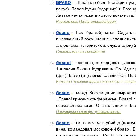
БРАВО
— В начале был Постскриптум , г
12
вокал). Павел Кузин (ударные) и Евгени
Хавтан начал искать нового вокалиста. 
Русский рок. Малая энциклопедия
браво
— I см. бравый; нареч. Сидеть на 
13
выражающий восхищение исполнением, и
аплодисменты зрителей, слушателей) 
Словарь многих выражений
браво!
— хорошо, молодцевато, ловко, 
14
1 я песня Лихача Кудрявича. Ср. Иди пря
(фр.), bravo (ит.) ловко, славно. Ср. B
Большой толково-фразеологический словар
браво
— межд. Восклицание, выражающ
15
. Браво! крикнул конферансье. Браво! 
ссимо Этимология: От итальянского bra
Популярный словарь русского языка
браво
— (ит.) смельчак, убийца (подк
16
вина! командовал московский браво . Б.
подкупленный убийца. Ср. Bravo, bravac