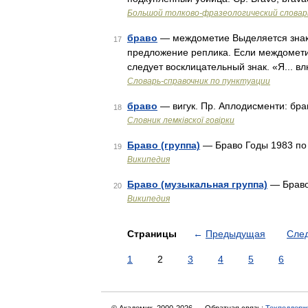
Большой толково-фразеологический словар
браво
— междометие Выделяется знак
17
предложение реплика. Если междомети
следует восклицательный знак. «Я... 
Словарь-справочник по пунктуации
браво
— вигук. Пр. Аплодисменти: бра
18
Словник лемківскої говірки
Браво (группа)
— Браво Годы 1983 по
19
Википедия
Браво (музыкальная группа)
— Браво
20
Википедия
Страницы
←
Предыдущая
Сле
1
2
3
4
5
6