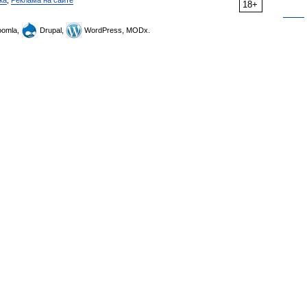
ка
,
Реклама на сайте
18+
omla,
Drupal,
WordPress, MODx.