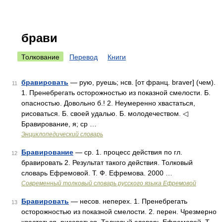
брави
Толкование
Перевод
Книги
бравировать
— рую, руешь; нсв. [от франц. braver] (чем).
11
1. Пренебрегать осторожностью из показной смелости. Б.
опасностью. Довольно б.! 2. Неумеренно хвастаться,
рисоваться. Б. своей удалью. Б. молодечеством. ◁
Бравирование, я; ср …
Энциклопедический словарь
Бравирование
— ср. 1. процесс действия по гл.
12
бравировать 2. Результат такого действия. Толковый
словарь Ефремовой. Т. Ф. Ефремова. 2000 …
Современный толковый словарь русского языка Ефремовой
Бравировать
— несов. неперех. 1. Пренебрегать
13
осторожностью из показной смелости. 2. перен. Чрезмерно