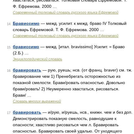
хвастаться, рисоваться. Толковый словарь Ефремовой. Т.
Ф. Ефремова. 2000 …
Современный толковый словарь русского языка Ефремовой
Брависсимо
— межд. усилит. к межд. браво IV Толковый
14
словарь Ефремовой. Т. Ф. Ефремова. 2000 …
Современный толковый словарь русского языка Ефремовой
брависсимо
— межд. [итал. bravissimo] Усилит. = Браво
15
(2.Б.) …
Энциклопедический словарь
бравировать
— рую, руешь; нсв. (от франц. braver) см. тж.
16
бравирование чем 1) Пренебрегать осторожностью из
показной смелости. Брави/ровать опасностью. Довольно
брави/ровать! 2) Неумеренно хвастаться, рисоваться.
Брави/ …
Словарь многих выражений
бравировать
— и/рую, и/руешь, нсв., книжн. чем и без доп.
17
Демонстрировать показную смелость, равнодушие к
опасности; хвастливо рисоваться чем л. Бравировать
опасностью. Бравировать своей удалью. От уходящего