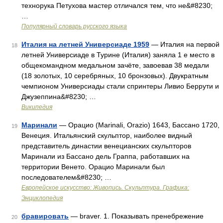
технорука Петухова мастер отличался тем, что не&#8230;
…
Популярный словарь русского языка
Италия на летней Универсиаде 1959
— Италия на первой
18
летней Универсиаде в Турине (Италия) заняла 1 е место в
общекомандном медальном зачёте, завоевав 38 медали
(18 золотых, 10 серебряных, 10 бронзовых). Двукратным
чемпионом Универсиады стали спринтеры Ливио Беррути и
Джузеппина&#8230; …
Википедия
Маринали
— Орацио (Marinali, Orazio) 1643, Бассано 1720,
19
Венеция. Итальянский скульптор, наиболее видный
представитель династии венецианских скульпторов
Маринали из Бассано дель Граппа, работавших на
территории Венето. Орацио Маринали был
последователем&#8230; …
Европейское искусство: Живопись. Скульптура. Графика:
Энциклопедия
бравировать
— braver. 1. Показывать пренебрежение
20