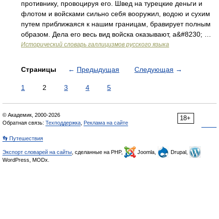
противнику, провоцируя его. Швед на турецкие деньги и
флотом и войсками сильно себя вооружил, водою и сухим
путем приближаяся к нашим границам, бравирует полным
образом. Дела его весь вид войска оказывают, а&#8230; …
Исторический словарь галлицизмов русского языка
Страницы
←
Предыдущая
Следующая
→
1
2
3
4
5
© Академик, 2000-2026
18+
Обратная связь:
Техподдержка
,
Реклама на сайте
👣 Путешествия
Экспорт словарей на сайты
, сделанные на PHP,
Joomla,
Drupal,
WordPress, MODx.