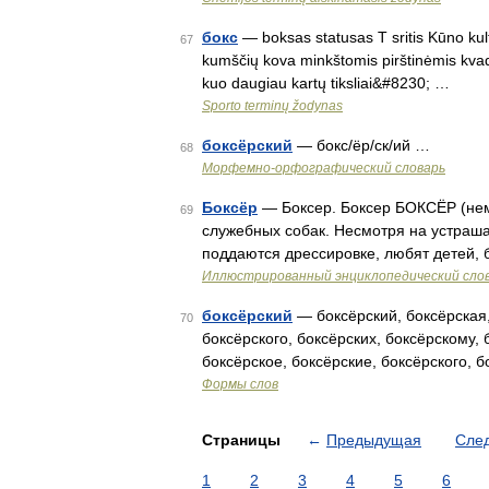
бокс
— boksas statusas T sritis Kūno kult
67
kumščių kova minkštomis pirštinėmis kvadra
kuo daugiau kartų tiksliai&#8230; …
Sporto terminų žodynas
боксёрский
— бокс/ёр/ск/ий …
68
Морфемно-орфографический словарь
Боксёр
— Боксер. Боксер БОКСЁР (неме
69
служебных собак. Несмотря на устраш
поддаются дрессировке, любят детей,
Иллюстрированный энциклопедический сло
боксёрский
— боксёрский, боксёрская,
70
боксёрского, боксёрских, боксёрскому, 
боксёрское, боксёрские, боксёрского, 
Формы слов
Страницы
←
Предыдущая
Сле
1
2
3
4
5
6