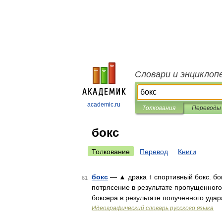
Словари и энциклоп
academic.ru
Толкования
Переводы
бокс
Толкование
Перевод
Книги
бокс
— ▲ драка ↑ спортивный бокс. бок
61
потрясение в результате пропущенного 
боксера в результате полученного удар
Идеографический словарь русского языка