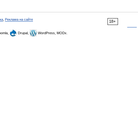
ка
,
Реклама на сайте
18+
omla,
Drupal,
WordPress, MODx.