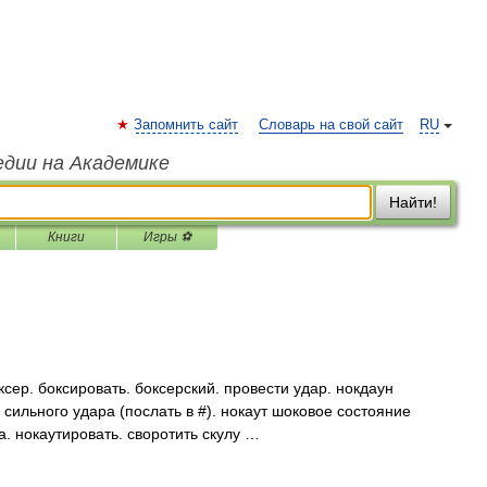
Запомнить сайт
Словарь на свой сайт
RU
едии на Академике
Найти!
Книги
Игры ⚽
сер. боксировать. боксерский. провести удар. нокдаун
сильного удара (послать в #). нокаут шоковое состояние
а. нокаутировать. своротить скулу …