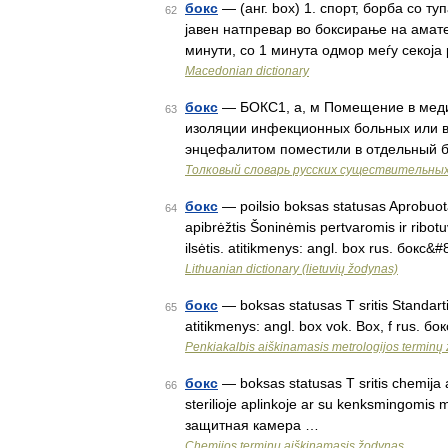
бокс
— (анг. box) 1. спорт, борба со т
62
јавен натпревар во боксирање на амате
минути, со 1 минута одмор меѓу секоја 
Macedonian dictionary
бокс
— БОКС1, а, м Помещение в меди
63
изоляции инфекционных больных или в
энцефалитом поместили в отдельный б
Толковый словарь русских существительны
бокс
— poilsio boksas statusas Aprobuotas
64
apibrėžtis Šoninėmis pertvaromis ir ribotuv
ilsėtis. atitikmenys: angl. box rus. бокс&
Lithuanian dictionary (lietuvių žodynas)
бокс
— boksas statusas T sritis Standartiz
65
atitikmenys: angl. box vok. Box, f rus. бо
Penkiakalbis aiškinamasis metrologijos terminų
бокс
— boksas statusas T sritis chemija a
66
sterilioje aplinkoje ar su kenksmingomis 
защитная камера …
Chemijos terminų aiškinamasis žodynas