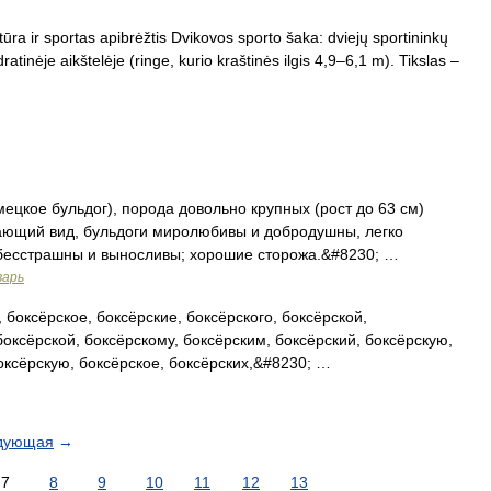
ūra ir sportas apibrėžtis Dvikovos sporto šaka: dviejų sportininkų
tinėje aikštelėje (ringe, kurio kraštinės ilgis 4,9–6,1 m). Tikslas –
цкое бульдог), порода довольно крупных (рост до 63 см)
ающий вид, бульдоги миролюбивы и добродушны, легко
 бесстрашны и выносливы; хорошие сторожа.&#8230; …
варь
 боксёрское, боксёрские, боксёрского, боксёрской,
боксёрской, боксёрскому, боксёрским, боксёрский, боксёрскую,
боксёрскую, боксёрское, боксёрских,&#8230; …
дующая
→
7
8
9
10
11
12
13