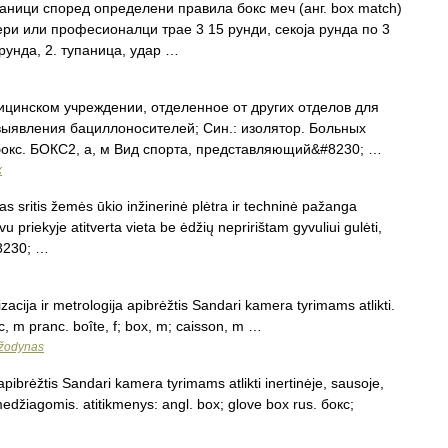
упаници според определени правила бокс меч (анг. box match)
ри или професионалци трае 3 15 рунди, секоја рунда по 3
рунда, 2. тупаница, удар …
цинском учреждении, отделенное от других отделов для
ыявления бациллоносителей; Син.: изолятор. Больных
окс. БОКС2, а, м Вид спорта, представляющий&#8230; …
х
 sritis žemės ūkio inžinerinė plėtra ir techninė pažanga
u priekyje atitverta vieta be ėdžių nepririštam gyvuliui gulėti,
#8230; …
acija ir metrologija apibrėžtis Sandari kamera tyrimams atlikti.
кс, m pranc. boîte, f; box, m; caisson, m …
 žodynas
pibrėžtis Sandari kamera tyrimams atlikti inertinėje, sausoje,
medžiagomis. atitikmenys: angl. box; glove box rus. бокс;