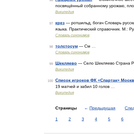
96
посвящённый собранному урожаю, пло
Википедия
крез
— ротшильд, богач Словарь русски
97
языка. Практический справочник. М.: Ру
Словарь синонимов
толстосум
— См …
98
Словарь синонимов
Шекляево
— Село Шекляево Страна Р
99
Википедия
Список игроков ФК «Спартак» Москва
100
19 матчей и забил 10 голов …
Википедия
Страницы
←
Предыдущая
Сле
1
2
3
4
5
6