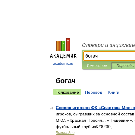
Словари и энциклоп
academic.ru
Толкования
Переводы
богач
Толкование
Перевод
Книги
Список игроков ФК «Спартак» Моск
91
игроков, сыгравших за основной состав
МКС, «Красная Пресня», «Пищевики», 
футбольный клуб из&#8230; …
Википедия