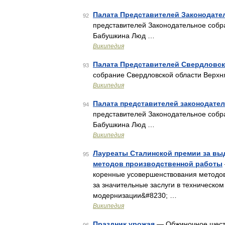
Палата Представителей Законодате
92
представителей Законодательное собр
Бабушкина Люд …
Википедия
Палата Представителей Свердловск
93
собрание Свердловской области Верх
Википедия
Палата представителей законодате
94
представителей Законодательное собр
Бабушкина Люд …
Википедия
Лауреаты Сталинской премии за вы
95
методов производственной работы
коренные усовершенствования методо
за значительные заслуги в техническом
модернизации&#8230; …
Википедия
Праздник урожая
— Обжиночное шестви