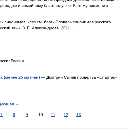
дородию и семейному благополучию. К этому времени з …
х синонимов. крез см. богач Словарь синонимов русского
сский язык. З. Е. Александрова. 2011 …
оссияРоссия …
 (менее 25 матчей)
— Дмитрий Сычёв провёл за «Спартак»
дующая
→
7
8
9
10
11
12
13