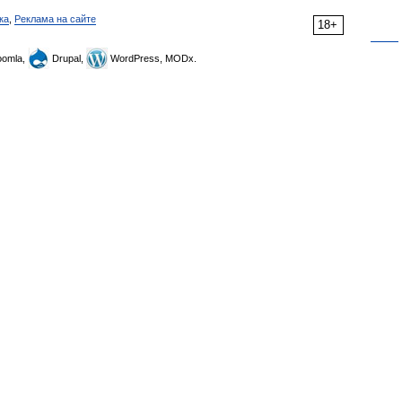
ка
,
Реклама на сайте
18+
omla,
Drupal,
WordPress, MODx.