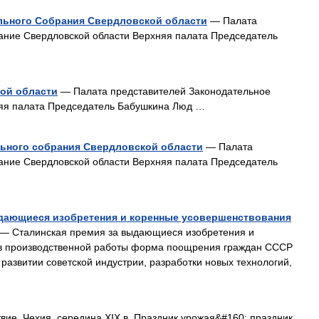
льного Собрания Свердловской области
— Палата
ание Свердловской области Верхняя палата Председатель
ой области
— Палата представителей Законодательное
няя палата Председатель Бабушкина Люд …
льного собрания Свердловской области
— Палата
ание Свердловской области Верхняя палата Председатель
дающиеся изобретения и коренные усовершенствования
— Сталинская премия за выдающиеся изобретения и
в производственной работы форма поощрения граждан СССР
 развитии советской индустрии, разработки новых технологий,
е. Чехия, середина XIX в. Праздник урожая&#160; праздник,