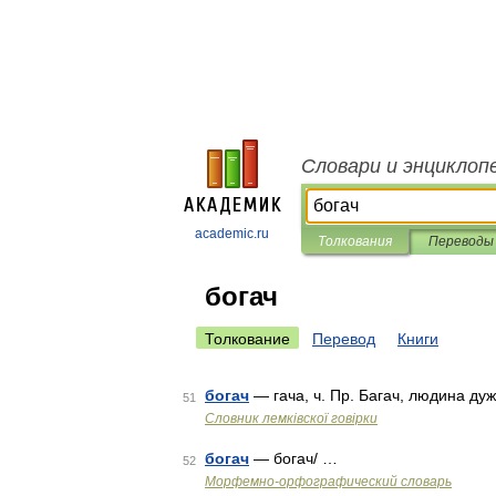
Словари и энциклоп
academic.ru
Толкования
Переводы
богач
Толкование
Перевод
Книги
богач
— гача, ч. Пр. Багач, людина дуж
51
Словник лемківскої говірки
богач
— богач/ …
52
Морфемно-орфографический словарь