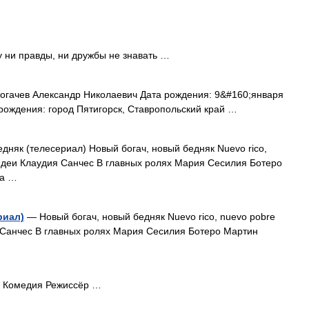
 ни правды, ни дружбы не знавать …
гачев Александр Николаевич Дата рождения: 9&#160;января
 рождения: город Пятигорск, Ставропольский край …
дняк (телесериал) Новый богач, новый бедняк Nuevo rico,
идеи Клаудия Санчес В главных ролях Мария Сесилия Ботеро
на …
риал)
— Новый богач, новый бедняк Nuevo rico, nuevo pobre
Санчес В главных ролях Мария Сесилия Ботеро Мартин
р Комедия Режиссёр …