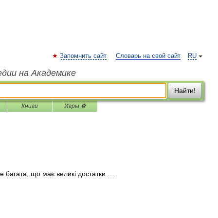
Запомнить сайт
Словарь на свой сайт
RU
едии на Академике
Найти!
Книги
Игры ⚽
е багата, що має великі достатки …