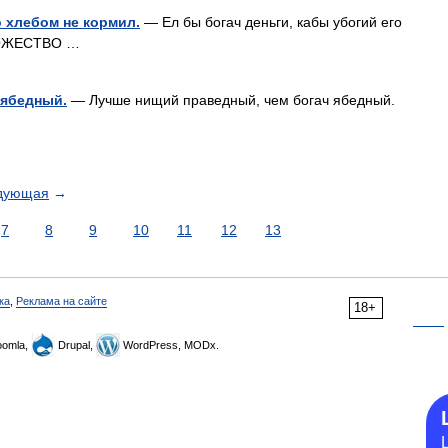
о хлебом не кормил.
— Ел бы богач деньги, кабы убогий его
БОЖЕСТВО …
 ябедный.
— Лучше нищий праведный, чем богач ябедный.
дующая
→
7
8
9
10
11
12
13
ка
,
Реклама на сайте
18+
omla,
Drupal,
WordPress, MODx.