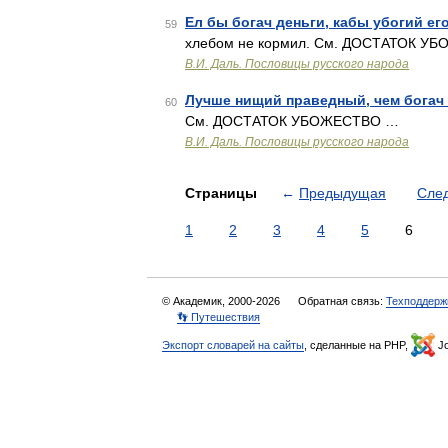
Ел бы богач деньги, кабы убогий ег
59
хлебом не кормил. См. ДОСТАТОК У
В.И. Даль. Пословицы русского народа
Лучше нищий праведный, чем богач
60
См. ДОСТАТОК УБОЖЕСТВО …
В.И. Даль. Пословицы русского народа
Страницы
←
Предыдущая
Сле
1
2
3
4
5
6
© Академик, 2000-2026
Обратная связь:
Техподдерж
👣 Путешествия
Экспорт словарей на сайты
, сделанные на PHP,
Jo