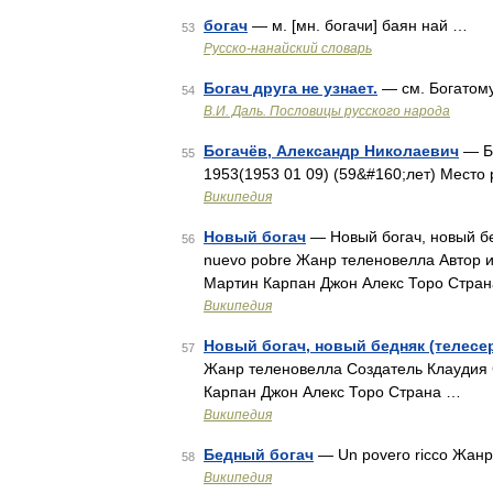
богач
— м. [мн. богачи] баян най …
53
Русско-нанайский словарь
Богач друга не узнает.
— см. Богатому
54
В.И. Даль. Пословицы русского народа
Богачёв, Александр Николаевич
— Бо
55
1953(1953 01 09) (59&#160;лет) Место
Википедия
Новый богач
— Новый богач, новый бе
56
nuevo pobre Жанр теленовелла Автор 
Мартин Карпан Джон Алекс Торо Стра
Википедия
Новый богач, новый бедняк (телесе
57
Жанр теленовелла Создатель Клаудия 
Карпан Джон Алекс Торо Страна …
Википедия
Бедный богач
— Un povero ricco Жан
58
Википедия