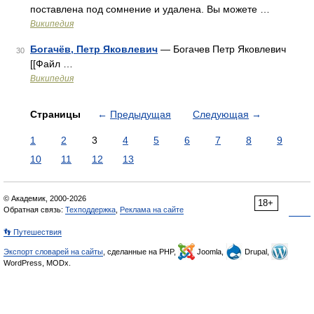
поставлена под сомнение и удалена. Вы можете …
Википедия
Богачёв, Петр Яковлевич
— Богачев Петр Яковлевич
30
[[Файл …
Википедия
Страницы
←
Предыдущая
Следующая
→
1
2
3
4
5
6
7
8
9
10
11
12
13
© Академик, 2000-2026
18+
Обратная связь:
Техподдержка
,
Реклама на сайте
👣 Путешествия
Экспорт словарей на сайты
, сделанные на PHP,
Joomla,
Drupal,
WordPress, MODx.