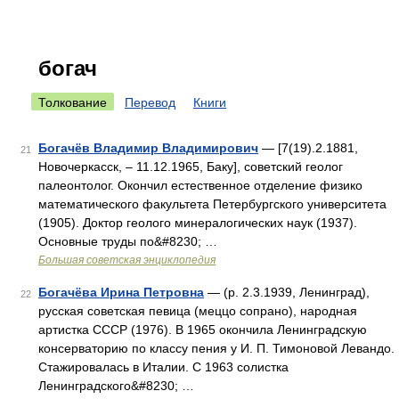
богач
Толкование
Перевод
Книги
Богачёв Владимир Владимирович
— [7(19).2.1881,
21
Новочеркасск, ‒ 11.12.1965, Баку], советский геолог
палеонтолог. Окончил естественное отделение физико
математического факультета Петербургского университета
(1905). Доктор геолого минералогических наук (1937).
Основные труды по&#8230; …
Большая советская энциклопедия
Богачёва Ирина Петровна
— (р. 2.3.1939, Ленинград),
22
русская советская певица (меццо сопрано), народная
артистка СССР (1976). В 1965 окончила Ленинградскую
консерваторию по классу пения у И. П. Тимоновой Левандо.
Стажировалась в Италии. С 1963 солистка
Ленинградского&#8230; …