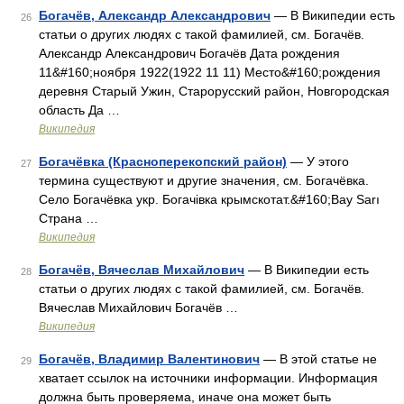
Богачёв, Александр Александрович
— В Википедии есть
26
статьи о других людях с такой фамилией, см. Богачёв.
Александр Александрович Богачёв Дата рождения
11&#160;ноября 1922(1922 11 11) Место&#160;рождения
деревня Старый Ужин, Старорусский район, Новгородская
область Да …
Википедия
Богачёвка (Красноперекопский район)
— У этого
27
термина существуют и другие значения, см. Богачёвка.
Село Богачёвка укр. Богачівка крымскотат.&#160;Bay Sarı
Страна …
Википедия
Богачёв, Вячеслав Михайлович
— В Википедии есть
28
статьи о других людях с такой фамилией, см. Богачёв.
Вячеслав Михайлович Богачёв …
Википедия
Богачёв, Владимир Валентинович
— В этой статье не
29
хватает ссылок на источники информации. Информация
должна быть проверяема, иначе она может быть