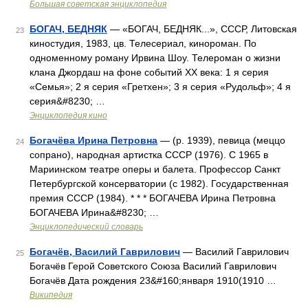
Большая советская энциклопедия
БОГАЧ, БЕДНЯК
— «БОГАЧ, БЕДНЯК...», СССР, Литовская
23
киностудия, 1983, цв. Телесериал, кинороман. По
одноменному роману Ирвина Шоу. Телероман о жизни
клана Джордаш на фоне событий XX века: 1 я серия
«Семья»; 2 я серия «Гретхен»; 3 я серия «Рудольф»; 4 я
серия&#8230; …
Энциклопедия кино
Богачёва Ирина Петровна
— (р. 1939), певица (меццо
24
сопрано), народная артистка СССР (1976). С 1965 в
Мариинском театре оперы и балета. Профессор Санкт
Петербургской консерватории (с 1982). Государственная
премия СССР (1984). * * * БОГАЧЕВА Ирина Петровна
БОГАЧЕВА Ирина&#8230; …
Энциклопедический словарь
Богачёв, Василий Гаврилович
— Василий Гаврилович
25
Богачёв Герой Советского Союза Василий Гаврилович
Богачёв Дата рождения 23&#160;января 1910(1910 …
Википедия