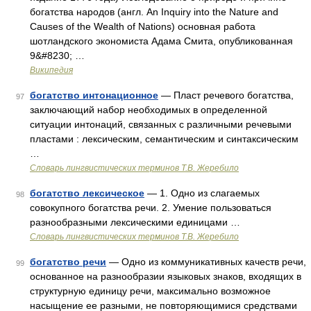
богатства народов (англ. An Inquiry into the Nature and
Causes of the Wealth of Nations) основная работа
шотландского экономиста Адама Смита, опубликованная
9&#8230; …
Википедия
богатство интонационное
— Пласт речевого богатства,
97
заключающий набор необходимых в определенной
ситуации интонаций, связанных с различными речевыми
пластами : лексическим, семантическим и синтаксическим
…
Словарь лингвистических терминов Т.В. Жеребило
богатство лексическое
— 1. Одно из слагаемых
98
совокупного богатства речи. 2. Умение пользоваться
разнообразными лексическими единицами …
Словарь лингвистических терминов Т.В. Жеребило
богатство речи
— Одно из коммуникативных качеств речи,
99
основанное на разнообразии языковых знаков, входящих в
структурную единицу речи, максимально возможное
насыщение ее разными, не повторяющимися средствами