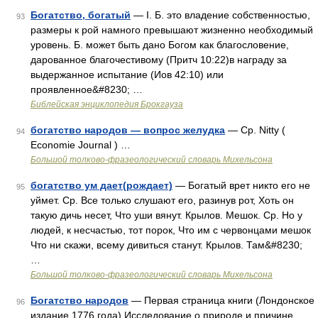
Богатство, богатый
— I. Б. это владение собственностью,
93
размеры к рой намного превышают жизненно необходимый
уровень. Б. может быть дано Богом как благословение,
дарованное благочестивому (Притч 10:22)в награду за
выдержанное испытание (Иов 42:10) или
проявленное&#8230; …
Библейская энциклопедия Брокгауза
богатство народов — вопрос желудка
— Ср. Nitty (
94
Economie Journal ) …
Большой толково-фразеологический словарь Михельсона
богатство ум дает(рождает)
— Богатый врет никто его не
95
уймет. Ср. Все только слушают его, разинув рот, Хоть он
такую дичь несет, Что уши вянут. Крылов. Мешок. Ср. Но у
людей, к несчастью, тот порок, Что им с червонцами мешок
Что ни скажи, всему дивиться станут. Крылов. Там&#8230;
…
Большой толково-фразеологический словарь Михельсона
Богатство народов
— Первая страница книги (Лондонское
96
издание 1776 года) Исследование о природе и причине