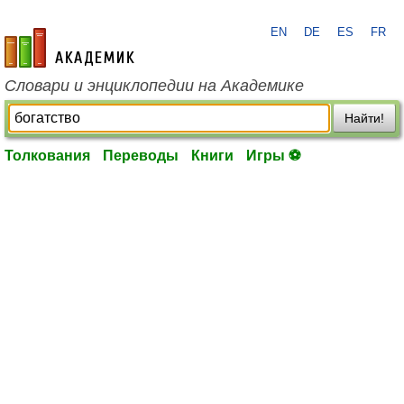
EN
DE
ES
FR
academic.ru
Словари и энциклопедии на Академике
Найти!
Толкования
Переводы
Книги
Игры ⚽