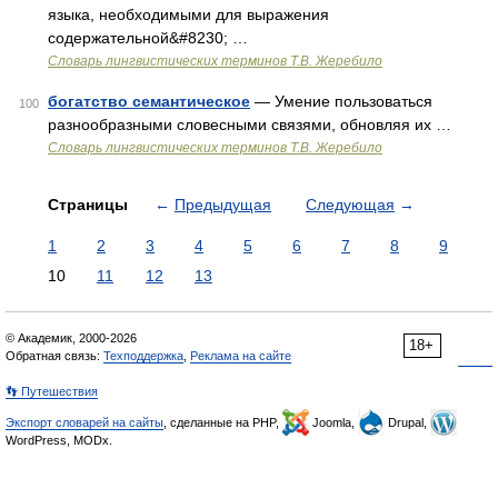
языка, необходимыми для выражения
содержательной&#8230; …
Словарь лингвистических терминов Т.В. Жеребило
богатство семантическое
— Умение пользоваться
100
разнообразными словесными связями, обновляя их …
Словарь лингвистических терминов Т.В. Жеребило
Страницы
←
Предыдущая
Следующая
→
1
2
3
4
5
6
7
8
9
10
11
12
13
© Академик, 2000-2026
18+
Обратная связь:
Техподдержка
,
Реклама на сайте
👣 Путешествия
Экспорт словарей на сайты
, сделанные на PHP,
Joomla,
Drupal,
WordPress, MODx.