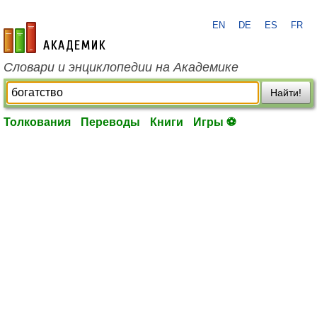
EN
DE
ES
FR
academic.ru
Словари и энциклопедии на Академике
Найти!
Толкования
Переводы
Книги
Игры ⚽