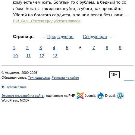
кому есть чем жить. Богатый то с рублем, а бедный то со
лбом. Богаты, так здравствуйте, а убоги, так прощайте!
Убогий на богатого сердится, а за ним вслед без шапки …
В.И. Даль. Пословицы русского народа
Страницы
←
Предыдущая
Следующая
→
1
2
3
4
5
6
7
8
9
10
11
12
13
© Академик, 2000-2026
18+
Обратная связь:
Техподдержка
,
Реклама на сайте
👣 Путешествия
Экспорт словарей на сайты
, сделанные на PHP,
Joomla,
Drupal,
WordPress, MODx.