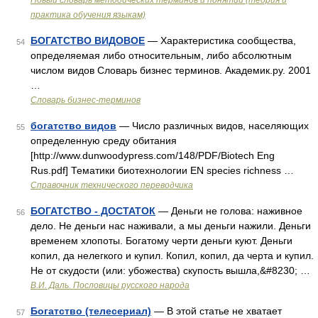
Новый словарь методических терминов и понятий (теория и
практика обучения языкам)
БОГАТСТВО ВИДОВОЕ
— Характеристика сообщества,
54
определяемая либо относительным, либо абсолютным
числом видов Словарь бизнес терминов. Академик.ру. 2001
…
Словарь бизнес-терминов
богатство видов
— Число различных видов, населяющих
55
определенную среду обитания
[http://www.dunwoodypress.com/148/PDF/Biotech Eng
Rus.pdf] Тематики биотехнологии EN species richness …
Справочник технического переводчика
БОГАТСТВО - ДОСТАТОК
— Деньги не голова: наживное
56
дело. Не деньги нас наживали, а мы деньги нажили. Деньги
временем хлопоты. Богатому черти деньги куют. Деньги
копил, да нелегкого и купил. Копил, копил, да черта и купил.
Не от скудости (или: убожества) скупость вышла,&#8230; …
В.И. Даль. Пословицы русского народа
Богатство (телесериал)
— В этой статье не хватает
57