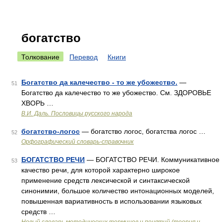
богатство
Толкование
Перевод
Книги
Богатство да калечество - то же убожество.
—
51
Богатство да калечество то же убожество. См. ЗДОРОВЬЕ
ХВОРЬ …
В.И. Даль. Пословицы русского народа
богатство-логос
— богатство логос, богатства логос …
52
Орфографический словарь-справочник
БОГАТСТВО РЕЧИ
— БОГАТСТВО РЕЧИ. Коммуникативное
53
качество речи, для которой характерно широкое
применение средств лексической и синтаксической
синонимии, большое количество интонационных моделей,
повышенная вариативность в использовании языковых
средств …