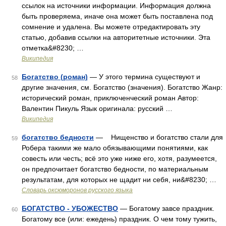
ссылок на источники информации. Информация должна
быть проверяема, иначе она может быть поставлена под
сомнение и удалена. Вы можете отредактировать эту
статью, добавив ссылки на авторитетные источники. Эта
отметка&#8230; …
Википедия
Богатство (роман)
— У этого термина существуют и
58
другие значения, см. Богатство (значения). Богатство Жанр:
исторический роман, приключенческий роман Автор:
Валентин Пикуль Язык оригинала: русский …
Википедия
богатство бедности
— Нищенство и богатство стали для
59
Робера такими же мало обязывающими понятиями, как
совесть или честь; всё это уже ниже его, хотя, разумеется,
он предпочитает богатство бедности, по материальным
результатам, для которых не щадит ни себя, ни&#8230; …
Словарь оксюморонов русского языка
БОГАТСТВО - УБОЖЕСТВО
— Богатому завсе праздник.
60
Богатому все (или: ежедень) праздник. О чем тому тужить,