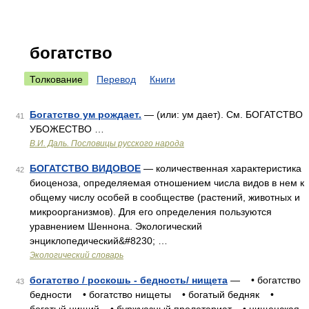
богатство
Толкование
Перевод
Книги
Богатство ум рождает.
— (или: ум дает). См. БОГАТСТВО
41
УБОЖЕСТВО …
В.И. Даль. Пословицы русского народа
БОГАТСТВО ВИДОВОЕ
— количественная характеристика
42
биоценоза, определяемая отношением числа видов в нем к
общему числу особей в сообществе (растений, животных и
микроорганизмов). Для его определения пользуются
уравнением Шеннона. Экологический
энциклопедический&#8230; …
Экологический словарь
богатство / роскошь - бедность/ нищета
— • богатство
43
бедности • богатство нищеты • богатый бедняк •