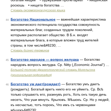
богатый нищий • буржуазный пролетариат • нищенская
роскошь • нищета богатства …
Словарь оксюморонов русского языка
Богатство Национальное
— важнейшая характеристика
44
экономического потенциала государства совокупность
материальных благ, созданных трудом поколений,
которыми располагает общество. В Б.н. входят
материальные блага, в которые вложен труд жителей
страны, в том числе&#8230; …
Словарь бизнес-терминов
Богатство народов — вопрос желудка
— Богатство
45
народовъ вопросъ желудка. Ср. Nitty („Economic Journal“) …
Большой толково-фразеологический словарь Михельсона
(оригинальная орфография)
Богатство ум дает(рождает)
— Богатство умъ даетъ
46
(рождаетъ). Богатый вретъ никто его не уйметъ. Ср. Всѣ
только слушаютъ его, разинувъ ротъ, Хоть онъ такую дичь
несетъ, Что уши вянутъ. Крыловъ. Мѣшокъ. Ср. Но у людей,
къ несчастью, тотъ порокъ, Что имъ съ червонцами
мѣшокъ&#8230; …