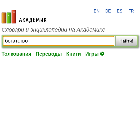
EN
DE
ES
FR
academic.ru
Словари и энциклопедии на Академике
Найти!
Толкования
Переводы
Книги
Игры ⚽