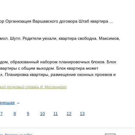
р Организация Варшавского договора Штаб квартира …
мол. Шутл. Родители уехали, квартира свободна. Максимов,
 дом, образованный набором планировочных блоков. Блок
 квартиры с общим выходом. Блок квартира может
ях. Планировка квартиры, размещение оконных проемов и
ий толковый словарь И. Мостицкого
дующая
→
7
8
9
10
11
12
13