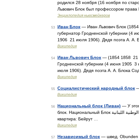
родился 28 ноября (16 ноября по старо
Львович Блок был профессором права 
Энциклопедия ньюсмейкеров
Иван Блок
— Иван Львович Блок (1854
53
губернатор Гродненской губернии (4 и
1906 21 июля 1906). Дядя поэта А. А.
Википедия
Иван Львович Блок
— (1854 1858 21 
54
Гродненской губернии (4 июня 1905 3
июля 1906). Дядя поэта А. А. Блока С
Википедия
Социалистический народный блок
55
Википедия
Национальный блок (Ливан)
— У этог
56
блок. Национальный Блок الكتلة الوطنية اللبنانية Лидер: Карлос Эдде Дата&#160;основания: 1936 Штаб
квартира: Бейрут …
Википедия
Независимый блок
— швед. Obunden 
57