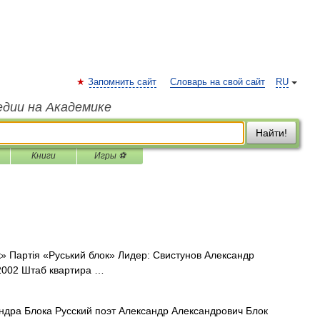
Запомнить сайт
Словарь на свой сайт
RU
едии на Академике
Найти!
Книги
Игры ⚽
» Партія «Руський блок» Лидер: Свистунов Александр
2002 Штаб квартира …
дра Блока Русский поэт Александр Александрович Блок