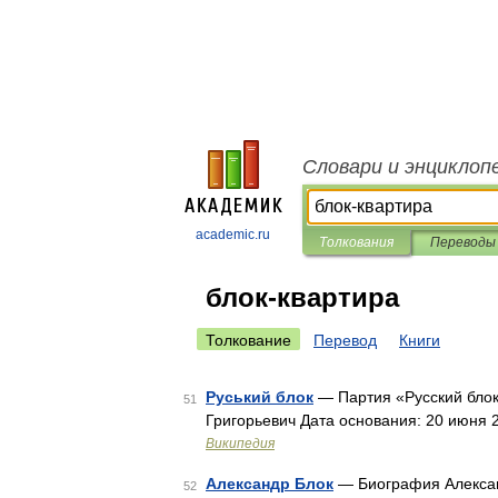
Словари и энциклоп
academic.ru
Толкования
Переводы
блок-квартира
Толкование
Перевод
Книги
Руський блок
— Партия «Русский блок
51
Григорьевич Дата основания: 20 июня 
Википедия
Александр Блок
— Биография Алексан
52