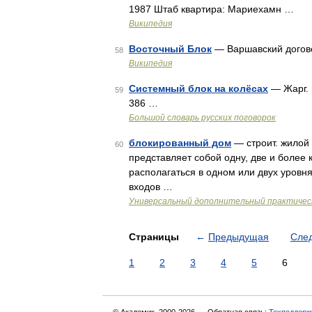
1987 Штаб квартира: Мариехамн …
Википедия
Восточный Блок
— Варшавский догово
58
Википедия
Системный блок на колёсах
— Жарг. 
59
386 …
Большой словарь русских поговорок
блокированный дом
— строит. жилой
60
представляет собой одну, две и более
располагаться в одном или двух уровн
входов …
Универсальный дополнительный практическ
Страницы
←
Предыдущая
Сле
1
2
3
4
5
6