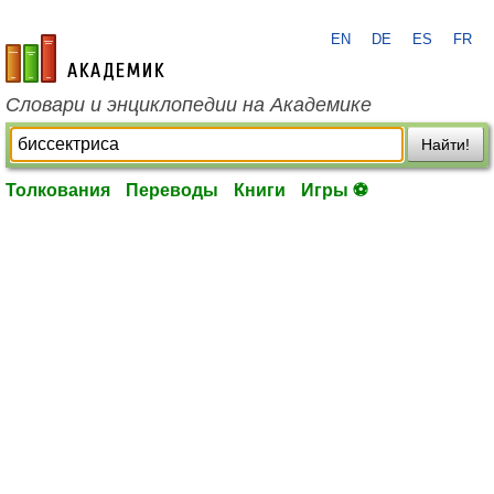
EN
DE
ES
FR
academic.ru
Словари и энциклопедии на Академике
Найти!
Толкования
Переводы
Книги
Игры ⚽