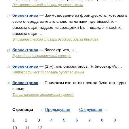
Этимологический словарь русского языка
биссектриса
— Заимствование из французского, который в
27
свою очередь взял это слово из латыни, где bissectrix –
рассекающая надвое из сращения bis – дважды и sectrix –
рассекающая …
Этимологический словарь русского языка Крылова
биссектриса
— биссектр иса, ы …
28
Русский орфографический словарь
биссектриса
— (1 ж); мн. биссектри/сы, Р. биссектри/с …
29
Орфографический словарь русского языка
биссектриса
— Почмакны ике тигез өлешкә бүлә тор. туры
30
сызык …
Татар теленең аңлатмалы сүзлеге
Страницы
←
Предыдущая
Следующая
→
1
2
3
4
5
6
7
8
9
10
11
12