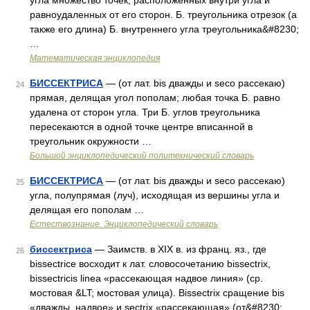
угла множество точек, расположенных внутри угла и
равноудаленных от его сторон. Б. треугольника отрезок (а
также его длина) Б. внутреннего угла треугольника&#8230;
…
Математическая энциклопедия
БИССЕКТРИСА
— (от лат. bis дважды и seco рассекаю)
24
прямая, делящая угол пополам; любая точка Б. равно
удалена от сторон угла. Три Б. углов треугольника
пересекаются в одной точке центре вписанной в
треугольник окружности …
Большой энциклопедический политехнический словарь
БИССЕКТРИСА
— (от лат. bis дважды и seco рассекаю)
25
угла, полупрямая (луч), исходящая из вершины угла и
делящая его пополам …
Естествознание. Энциклопедический словарь
биссектриса
— Заимств. в XIX в. из франц. яз., где
26
bissectrice восходит к лат. словосочетанию bissectrix,
bissectricis linea «рассекающая надвое линия» (ср.
мостовая &LT; мостовая улица). Bissectrix сращение bis
«дважды, надвое» и sectrix «рассекающая» (от&#8230; …