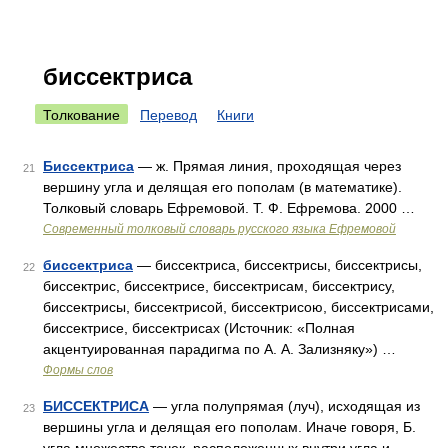
биссектриса
Толкование
Перевод
Книги
Биссектриса
— ж. Прямая линия, проходящая через
21
вершину угла и делящая его пополам (в математике).
Толковый словарь Ефремовой. Т. Ф. Ефремова. 2000 …
Современный толковый словарь русского языка Ефремовой
биссектриса
— биссектриса, биссектрисы, биссектрисы,
22
биссектрис, биссектрисе, биссектрисам, биссектрису,
биссектрисы, биссектрисой, биссектрисою, биссектрисами,
биссектрисе, биссектрисах (Источник: «Полная
акцентуированная парадигма по А. А. Зализняку») …
Формы слов
БИССЕКТРИСА
— угла полупрямая (луч), исходящая из
23
вершины угла и делящая его пополам. Иначе говоря, Б.