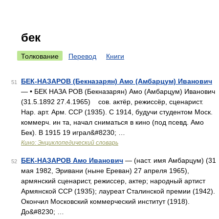
бек
Толкование
Перевод
Книги
БЕК-НАЗАРОВ (Бекназарян) Амо (Амбарцум) Иванович
51
— • БЕК НАЗА РОВ (Бекназарян) Амо (Амбарцум) Иванович
(31.5.1892 27.4.1965) сов. актёр, режиссёр, сценарист.
Нар. арт. Арм. ССР (1935). С 1914, будучи студентом Моск.
коммерч. ин та, начал сниматься в кино (под псевд. Амо
Бек). В 1915 19 играл&#8230; …
Кино: Энциклопедический словарь
БЕК-НАЗАРОВ Амо Иванович
— (наст. имя Амбарцум) (31
52
мая 1982, Эривани (ныне Ереван) 27 апреля 1965),
армянский сценарист, режиссер, актер; народный артист
Армянской ССР (1935); лауреат Сталинской премии (1942).
Окончил Московский коммерческий институт (1918).
До&#8230; …