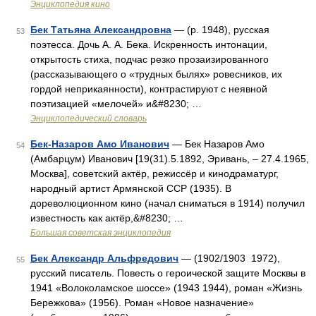
Энциклопедия кино
Бек Татьяна Александровна
— (р. 1948), русская
53
поэтесса. Дочь А. А. Бека. Искренность интонации,
открытость стиха, подчас резко прозаизированного
(рассказывающего о «трудных былях» ровесников, их
гордой неприкаянности), контрастируют с неявной
поэтизацией «мелочей» и&#8230; …
Энциклопедический словарь
Бек-Назаров Амо Иванович
— Бек Назаров Амо
54
(Амбарцум) Иванович [19(31).5.1892, Эривань, ‒ 27.4.1965,
Москва], советский актёр, режиссёр и кинодраматург,
народный артист Армянской ССР (1935). В
дореволюционном кино (начал сниматься в 1914) получил
известность как актёр,&#8230; …
Большая советская энциклопедия
Бек Александр Альфредович
— (1902/1903 1972),
55
русский писатель. Повесть о героической защите Москвы в
1941 «Волоколамское шоссе» (1943 1944), роман «Жизнь
Бережкова» (1956). Роман «Новое назначение»