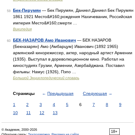
Бек-Пирумян
— Бек Пирумян, Даниел Даниел Бек Пирумян
59
1861 1921 Место&#160;рождения Нахичеваник, Российская
империя Место&#160;смерти …
Википедия
БЕК-НАЗАРОВ Амо Иванович
— БЕК НАЗАРОВ
60
(Бекназарян) Амо (Амбарцум) Иванович (1892 1965)
армянский кинорежиссер, актер, народный артист Армении
(1935). Выступал в дореволюционном кино. Работал на
киностудиях Грузии, Армении, Азербайджана. Поставил
фильмы: Намус (1926), Пэпо …
Большой Энциклопедический словарь
Страницы
←
Предыдущая
Следующая
→
1
2
3
4
5
6
7
8
9
10
11
12
13
© Академик, 2000-2026
18+
Обратная связь:
Техподдержка
,
Реклама на сайте