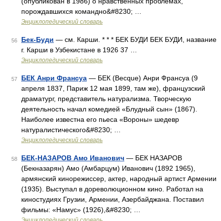
(опубликован в 1986) о нравственных проблемах,
порождавшихся командно&#8230; …
Энциклопедический словарь
Бек-Буди
— см. Карши. * * * БЕК БУДИ БЕК БУДИ, название
56
г. Карши в Узбекистане в 1926 37 …
Энциклопедический словарь
БЕК Анри Франсуа
— БЕК (Becque) Анри Франсуа (9
57
апреля 1837, Париж 12 мая 1899, там же), французский
драматург, представитель натурализма. Творческую
деятельность начал комедией «Блудный сын» (1867).
Наиболее известна его пьеса «Вороны» шедевр
натуралистического&#8230; …
Энциклопедический словарь
БЕК-НАЗАРОВ Амо Иванович
— БЕК НАЗАРОВ
58
(Бекназарян) Амо (Амбарцум) Иванович (1892 1965),
армянский кинорежиссер, актер, народный артист Армении
(1935). Выступал в дореволюционном кино. Работал на
киностудиях Грузии, Армении, Азербайджана. Поставил
фильмы: «Намус» (1926),&#8230; …
Энциклопедический словарь