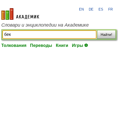
EN
DE
ES
FR
academic.ru
Словари и энциклопедии на Академике
Найти!
Толкования
Переводы
Книги
Игры ⚽