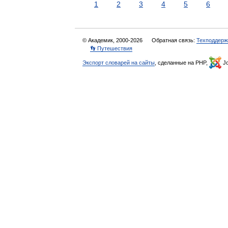
1
2
3
4
5
6
© Академик, 2000-2026
Обратная связь:
Техподдерж
👣 Путешествия
Экспорт словарей на сайты
, сделанные на PHP,
Jo