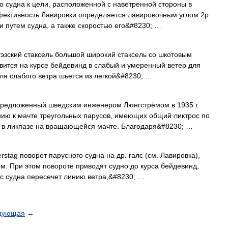
 судна к цели, расположенной с наветренной стороны в
ективность Лавировки определяется лавировочным углом 2р
и путем судна, а также скоростью его&#8230; …
уэзский стаксель большой широкий стаксель со шкотовым
авится на курсе бейдевинд в слабый и умеренный ветер для
ля слабого ветра шьется из легкой&#8230; …
предложенный шведским инженером Люнгстрёмом в 1935 г.
нию к мачте треугольных парусов, имеющих общий ликтрос по
я в ликпазе на вращающейся мачте. Благодаря&#8230; …
stag поворот парусного судна на др. галс (см. Лавировка),
ом. При этом повороте приводят судно до курса бейдевинд,
ос судна пересечет линию ветра,&#8230; …
дующая
→