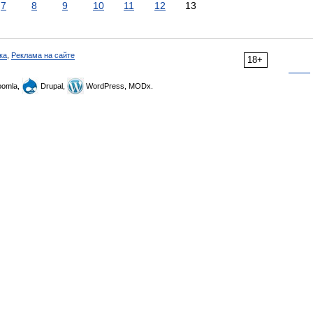
7
8
9
10
11
12
13
ка
,
Реклама на сайте
18+
omla,
Drupal,
WordPress, MODx.