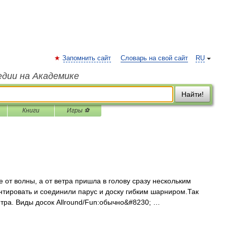
Запомнить сайт
Словарь на свой сайт
RU
едии на Академике
Найти!
Книги
Игры ⚽
 от волны, а от ветра пришла в голову сразу нескольким
нтировать и соединили парус и доску гибким шарниром.Так
тра. Виды досок Allround/Fun:обычно&#8230; …