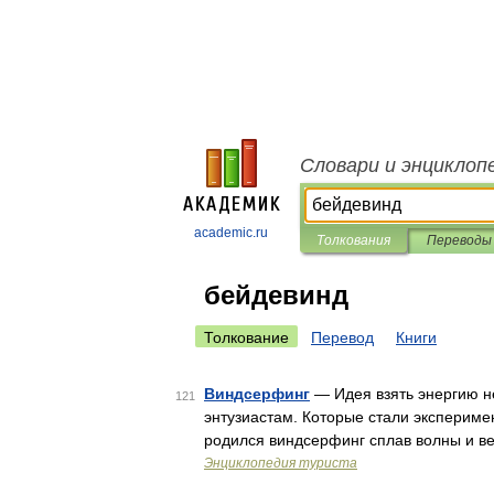
Словари и энциклоп
academic.ru
Толкования
Переводы
бейдевинд
Толкование
Перевод
Книги
Виндсерфинг
— Идея взять энергию не
121
энтузиастам. Которые стали экспериме
родился виндсерфинг сплав волны и ве
Энциклопедия туриста