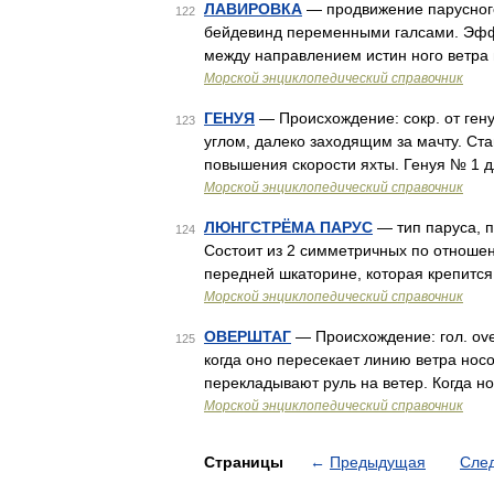
ЛАВИРОВКА
— продвижение парусного
122
бейдевинд переменными галсами. Эфф
между направлением истин ного ветра 
Морской энциклопедический справочник
ГЕНУЯ
— Происхождение: сокр. от ген
123
углом, далеко заходящим за мачту. Ст
повышения скорости яхты. Генуя № 1 д
Морской энциклопедический справочник
ЛЮНГСТРЁМА ПАРУС
— тип паруса, 
124
Состоит из 2 симметричных по отноше
передней шкаторине, которая крепитс
Морской энциклопедический справочник
ОВЕРШТАГ
— Происхождение: гол. over
125
когда оно пересекает линию ветра нос
перекладывают руль на ветер. Когда н
Морской энциклопедический справочник
Страницы
←
Предыдущая
Сле